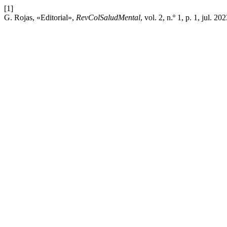
[1]
G. Rojas, «Editorial»,
RevColSaludMental
, vol. 2, n.º 1, p. 1, jul. 202