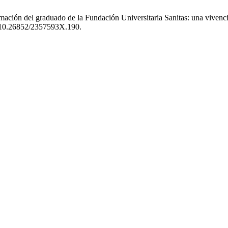
rmación del graduado de la Fundación Universitaria Sanitas: una vive
rg/10.26852/2357593X.190.