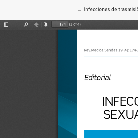
Volver a los detalles del
←
Infecciones de trasmisi