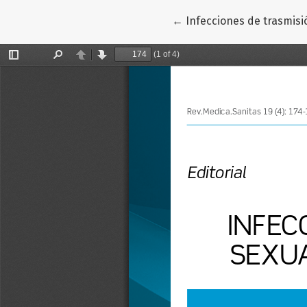
Volver a los detalles del
←
Infecciones de trasmisi