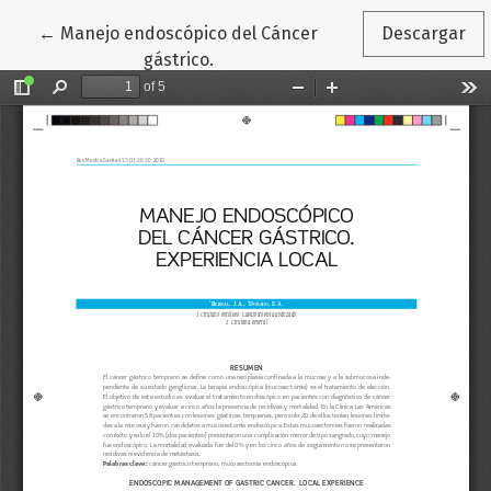
Volver a los detalles del artículo
←
Manejo endoscópico del Cáncer
Descargar
gástrico.