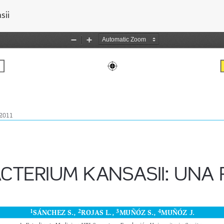
el artículo
sii