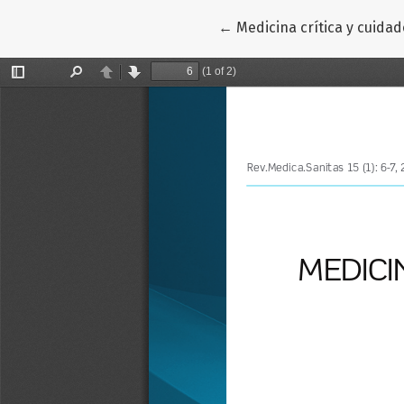
Volver a los detalles del a
←
Medicina crítica y cuidad