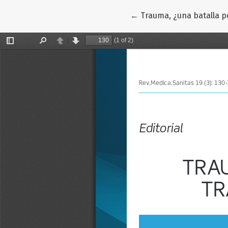
Volver a los detalles del
←
Trauma, ¿una batalla p