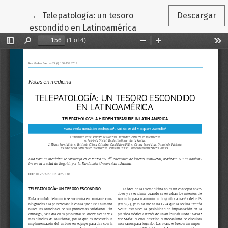
Volver a los detalles del artículo
←
Telepatología: un tesoro
Descargar
escondido en Latinoamérica