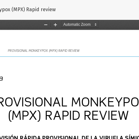
ulo
eypox (MPX) Rapid review