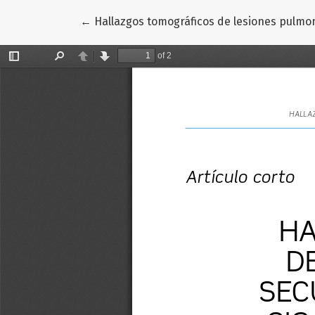
Volver a los detalles del artículo
←
Hallazgos tomográficos de lesiones pulmon