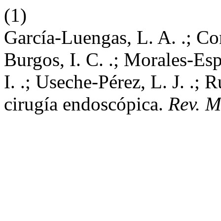
(1)
García-Luengas, L. A. .; Co
Burgos, I. C. .; Morales-Esp
I. .; Useche-Pérez, L. J. .; 
cirugía endoscópica.
Rev. M