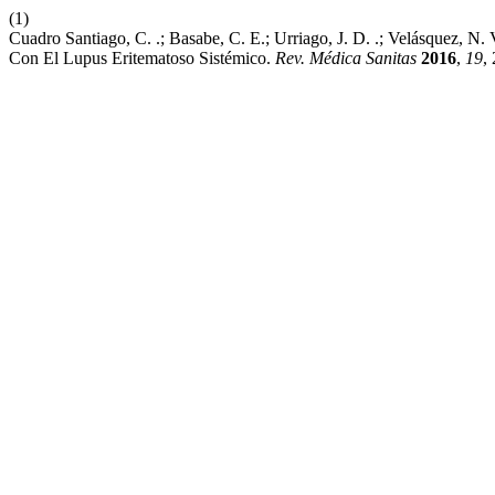
(1)
Cuadro Santiago, C. .; Basabe, C. E.; Urriago, J. D. .; Velásquez, N.
Con El Lupus Eritematoso Sistémico.
Rev. Médica Sanitas
2016
,
19
,