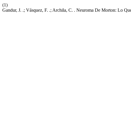
(1)
Gandur, J. .; Vásquez, F. .; Archila, C. . Neuroma De Morton: Lo Q