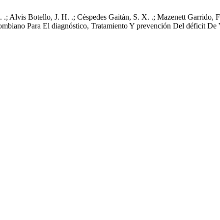
J. .; Alvis Botello, J. H. .; Céspedes Gaitán, S. X. .; Mazenett Garrido,
ombiano Para El diagnóstico, Tratamiento Y prevención Del déficit De