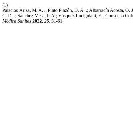
(1)
Palacios-Ariza, M. A. .; Pinto Pinzón, D. A. .; Albarracín Acosta, O. 
C. D. .; Sánchez Mesa, P. A.; Vásquez Lucigniani, F. . Consenso Col
Médica Sanitas
2022
,
25
, 31-61.