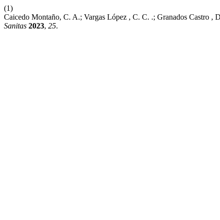
(1)
Caicedo Montaño, C. A.; Vargas López , C. C. .; Granados Castro , 
Sanitas
2023
,
25
.