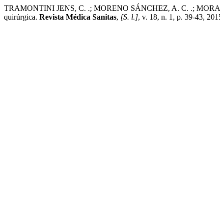
TRAMONTINI JENS, C. .; MORENO SÁNCHEZ, A. C. .; MORA SALAZA
quirúrgica.
Revista Médica Sanitas
,
[S. l.]
, v. 18, n. 1, p. 39-43, 2