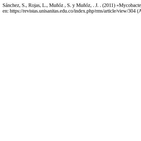
Sánchez, S., Rojas, L., Muñóz , S. y Muñóz, . J. . (2011) «Mycobact
en: https://revistas.unisanitas.edu.co/index.php/rms/article/view/304