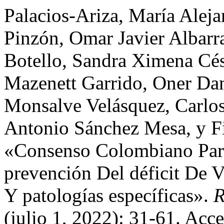
Palacios-Ariza, María Aleja
Pinzón, Omar Javier Albarr
Botello, Sandra Ximena Cés
Mazenett Garrido, Oner Dan
Monsalve Velásquez, Carlo
Antonio Sánchez Mesa, y Fi
«Consenso Colombiano Para
prevención Del déficit De 
Y patologías específicas».
R
(julio 1, 2022): 31-61. Acc