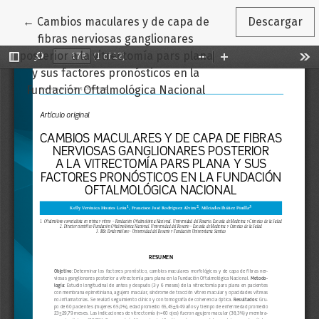
Volver a los detalles del artículo
←
Cambios maculares y de capa de
Descargar
fibras nerviosas ganglionares
posterior a la vitrectomía pars plana
y sus factores pronósticos en la
Fundación Oftalmológica Nacional