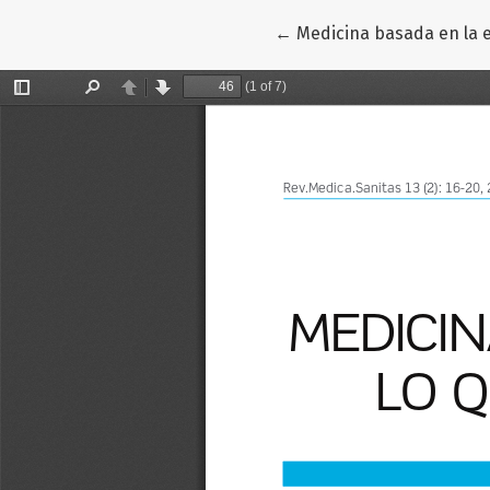
Volver a los detalles del
←
Medicina basada en la e