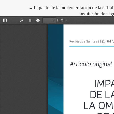
Volver a los detalles del artículo
←
Impacto de la implementación de la estra
institución de se