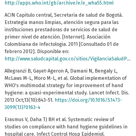
http://apps.who.int/gb/archive/e/e_wha55.html
ACIN Capitulo central, Secretaria de salud de Bogotá.
Estrategia manos limpias, atención segura para las
instituciones prestadoras de servicios de salud de
primer nivel de atención. [Internet]. Asociación
Colombiana de Infectologia. 2011 [Consultado 01 de
febrero 2012]. Disponible en:
http://www.saludcapital.gov.co/sitios/VigilanciaSaludPublica/Todo%20IIH/Estrategia%20Distrital%20Manos%20Limpias%20Atencion%20Segura.pdf
Allegranzi B, Gayet-Ageron A, Damani N, Bengaly L,
McLaws M-L, Moro M-L, et al. Global implementation of
WHO's multimodal strategy for improvement of hand
hygiene: a quasi-experimental study. Lancet Infect. Dis.
2013 Oct;13(10):843-51.
https://doi.org/10.1016/S1473-
3099(13)70163-4
Erasmus V, Daha TJ BH et al. Systematic review of
studies on compliance with hand hygiene guidelines in
hospital care. Infect Control Hosp Epidemiol.