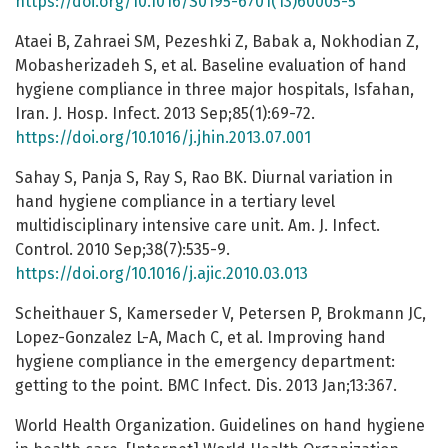
https://doi.org/10.1016/S0195-6701(13)60005-5
Ataei B, Zahraei SM, Pezeshki Z, Babak a, Nokhodian Z,
Mobasherizadeh S, et al. Baseline evaluation of hand
hygiene compliance in three major hospitals, Isfahan,
Iran. J. Hosp. Infect. 2013 Sep;85(1):69-72.
https://doi.org/10.1016/j.jhin.2013.07.001
Sahay S, Panja S, Ray S, Rao BK. Diurnal variation in
hand hygiene compliance in a tertiary level
multidisciplinary intensive care unit. Am. J. Infect.
Control. 2010 Sep;38(7):535-9.
https://doi.org/10.1016/j.ajic.2010.03.013
Scheithauer S, Kamerseder V, Petersen P, Brokmann JC,
Lopez-Gonzalez L-A, Mach C, et al. Improving hand
hygiene compliance in the emergency department:
getting to the point. BMC Infect. Dis. 2013 Jan;13:367.
World Health Organization. Guidelines on hand hygiene