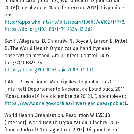
in health care. [Internet] World Health Organization.
2009 [Consultado el 10 de febrero de 2012]. Disponible
en:
http://apps.who.int/iris/bitstream/10665/44102/1/9789241597906_eng.pdf
https://doi.org/10.1186/1471-2334-13-367
Sax H, Allegranzi B, Chraïti M-N, Boyce J, Larson E, Pittet
D. The World Health Organization hand hygiene
observation method. Am. J. Infect. Control. 2009
Dec;37(10):827-34.
https://doi.org/10.1016/j.ajic.2009.07.003
DANE. Proyecciones Municipales de población 2011.
[Internet] Departamento Nacional de Estadistica. 2011
[Consultado el 01 de diciembre de 2012]. Disponible en:
https://www.dane.gov.co/files/investigaciones/poblacion/proyepobla06_20/MProyeccionesMunicipalesedadsexo.pdf
World Health Organization. Resolution WHA55.18
[Internet]. World Health Organization. Ginebra. 2002
[Consultado el 01 de agosto de 2013]. Disponible en: