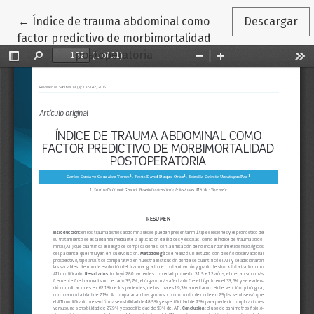
Volver a los detalles del artículo
←
Índice de trauma abdominal como
Descargar
factor predictivo de morbimortalidad
postoperatoria