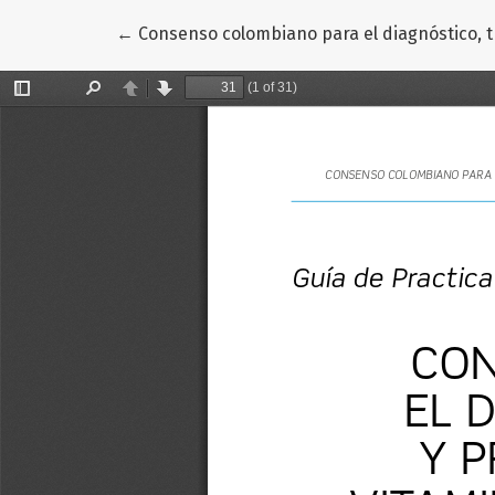
Volver a los detalles del artículo
←
Consenso colombiano para el diagnóstico, t