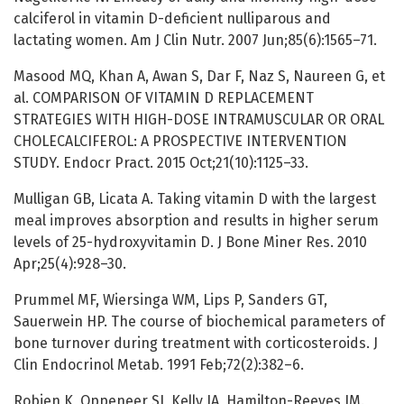
calciferol in vitamin D-deficient nulliparous and
lactating women. Am J Clin Nutr. 2007 Jun;85(6):1565–71.
Masood MQ, Khan A, Awan S, Dar F, Naz S, Naureen G, et
al. COMPARISON OF VITAMIN D REPLACEMENT
STRATEGIES WITH HIGH-DOSE INTRAMUSCULAR OR ORAL
CHOLECALCIFEROL: A PROSPECTIVE INTERVENTION
STUDY. Endocr Pract. 2015 Oct;21(10):1125–33.
Mulligan GB, Licata A. Taking vitamin D with the largest
meal improves absorption and results in higher serum
levels of 25-hydroxyvitamin D. J Bone Miner Res. 2010
Apr;25(4):928–30.
Prummel MF, Wiersinga WM, Lips P, Sanders GT,
Sauerwein HP. The course of biochemical parameters of
bone turnover during treatment with corticosteroids. J
Clin Endocrinol Metab. 1991 Feb;72(2):382–6.
Robien K, Oppeneer SJ, Kelly JA, Hamilton-Reeves JM.