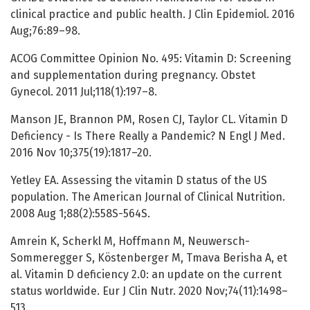
clinical practice and public health. J Clin Epidemiol. 2016
Aug;76:89–98.
ACOG Committee Opinion No. 495: Vitamin D: Screening
and supplementation during pregnancy. Obstet
Gynecol. 2011 Jul;118(1):197–8.
Manson JE, Brannon PM, Rosen CJ, Taylor CL. Vitamin D
Deficiency - Is There Really a Pandemic? N Engl J Med.
2016 Nov 10;375(19):1817–20.
Yetley EA. Assessing the vitamin D status of the US
population. The American Journal of Clinical Nutrition.
2008 Aug 1;88(2):558S-564S.
Amrein K, Scherkl M, Hoffmann M, Neuwersch-
Sommeregger S, Köstenberger M, Tmava Berisha A, et
al. Vitamin D deficiency 2.0: an update on the current
status worldwide. Eur J Clin Nutr. 2020 Nov;74(11):1498–
513.