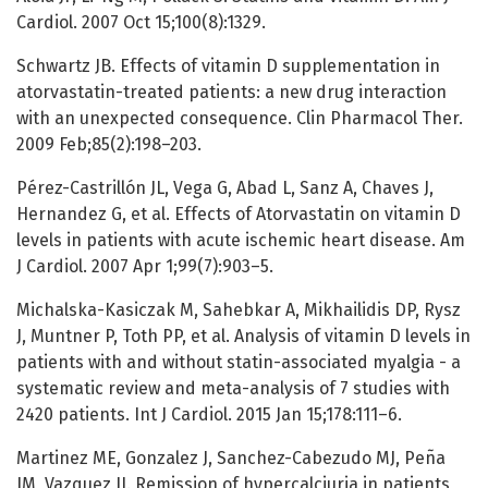
Cardiol. 2007 Oct 15;100(8):1329.
Schwartz JB. Effects of vitamin D supplementation in
atorvastatin-treated patients: a new drug interaction
with an unexpected consequence. Clin Pharmacol Ther.
2009 Feb;85(2):198–203.
Pérez-Castrillón JL, Vega G, Abad L, Sanz A, Chaves J,
Hernandez G, et al. Effects of Atorvastatin on vitamin D
levels in patients with acute ischemic heart disease. Am
J Cardiol. 2007 Apr 1;99(7):903–5.
Michalska-Kasiczak M, Sahebkar A, Mikhailidis DP, Rysz
J, Muntner P, Toth PP, et al. Analysis of vitamin D levels in
patients with and without statin-associated myalgia - a
systematic review and meta-analysis of 7 studies with
2420 patients. Int J Cardiol. 2015 Jan 15;178:111–6.
Martinez ME, Gonzalez J, Sanchez-Cabezudo MJ, Peña
JM, Vazquez JJ. Remission of hypercalciuria in patients