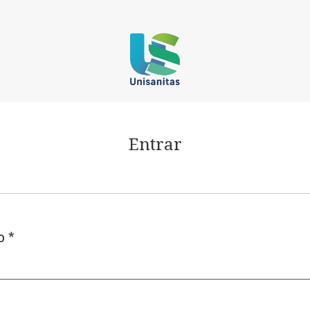
Entrar
io
*