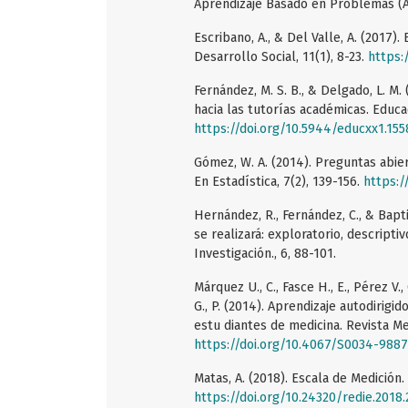
Aprendizaje Basado en Problemas (AB
Escribano, A., & Del Valle, A. (2017
Desarrollo Social, 11(1), 8-23.
https:
Fernández, M. S. B., & Delgado, L. M.
hacia las tutorías académicas. Educac
https://doi.org/10.5944/educxx1.155
Gómez, W. A. (2014). Preguntas abie
En Estadística, 7(2), 139-156.
https:/
Hernández, R., Fernández, C., & Bapti
se realizará: exploratorio, descripti
Investigación., 6, 88-101.
Márquez U., C., Fasce H., E., Pérez V., C
G., P. (2014). Aprendizaje autodirigi
estu diantes de medicina. Revista Me
https://doi.org/10.4067/S0034-98
Matas, A. (2018). Escala de Medición.
https://doi.org/10.24320/redie.2018.