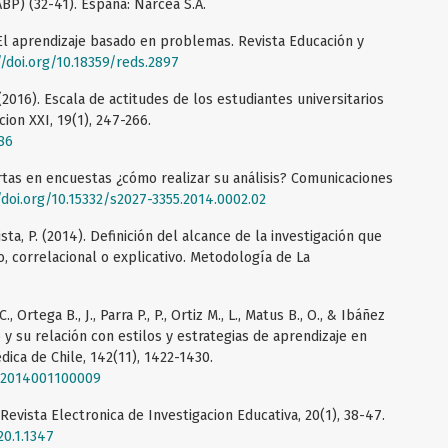
P) (32-41). España: Narcea S.A.
). El aprendizaje basado en problemas. Revista Educación y
//doi.org/10.18359/reds.2897
 (2016). Escala de actitudes de los estudiantes universitarios
ion XXI, 19(1), 247-266.
86
rtas en encuestas ¿cómo realizar su análisis? Comunicaciones
/doi.org/10.15332/s2027-3355.2014.0002.02
sta, P. (2014). Definición del alcance de la investigación que
vo, correlacional o explicativo. Metodología de La
., Ortega B., J., Parra P., P., Ortiz M., L., Matus B., O., & Ibáñez
do y su relación con estilos y estrategias de aprendizaje en
dica de Chile, 142(11), 1422-1430.
872014001100009
 Revista Electronica de Investigacion Educativa, 20(1), 38-47.
20.1.1347