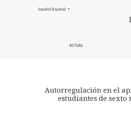
Cambiar el idioma. El actual es:
Español (España)
Autorregulación en el aprendizaje de la uni
ACTUAL
Autorregulación en el ap
estudiantes de sexto