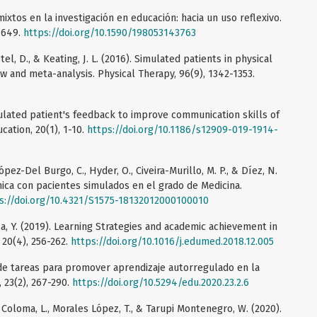
ixtos en la investigación en educación: hacia un uso reflexivo.
-649.
https://doi.org/10.1590/198053143763
stel, D., & Keating, J. L. (2016). Simulated patients in physical
w and meta-analysis. Physical Therapy, 96(9), 1342-1353.
Simulated patient's feedback to improve communication skills of
ation, 20(1), 1-10.
https://doi.org/10.1186/s12909-019-1914-
López-Del Burgo, C., Hyder, O., Civeira-Murillo, M. P., & Díez, N.
ínica con pacientes simulados en el grado de Medicina.
s://doi.org/10.4321/S1575-18132012000100010
za, Y. (2019). Learning Strategies and academic achievement in
 20(4), 256-262.
https://doi.org/10.1016/j.edumed.2018.12.005
o de tareas para promover aprendizaje autorregulado en la
 23(2), 267-290.
https://doi.org/10.5294/edu.2020.23.2.6
oloma, L., Morales López, T., & Tarupi Montenegro, W. (2020).