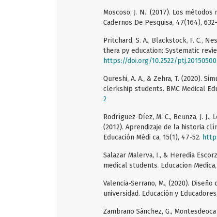
Moscoso, J. N.. (2017). Los métodos m
Cadernos De Pesquisa, 47(164), 632
Pritchard, S. A., Blackstock, F. C., Ne
thera py education: Systematic revie
https://doi.org/10.2522/ptj.20150500
Qureshi, A. A., & Zehra, T. (2020). 
clerkship students. BMC Medical Educ
2
Rodríguez-Díez, M. C., Beunza, J. J., 
(2012). Aprendizaje de la historia cl
Educación Médi ca, 15(1), 47-52.
http
Salazar Malerva, I., & Heredia Escor
medical students. Educacion Medica,
Valencia-Serrano, M., (2020). Diseñ
universidad. Educación y Educadores,
Zambrano Sánchez, G., Montesdeoca C