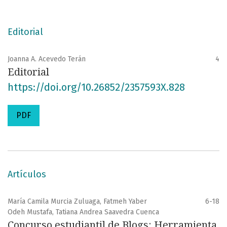
DOI:
https://doi.org/10.26852/issn.2357-593X
Editorial
Joanna A. Acevedo Terán
4
Editorial
https://doi.org/10.26852/2357593X.828
PDF
Artículos
María Camila Murcia Zuluaga, Fatmeh Yaber
6-18
Odeh Mustafa, Tatiana Andrea Saavedra Cuenca
Concurso estudiantil de Blogs: Herramienta