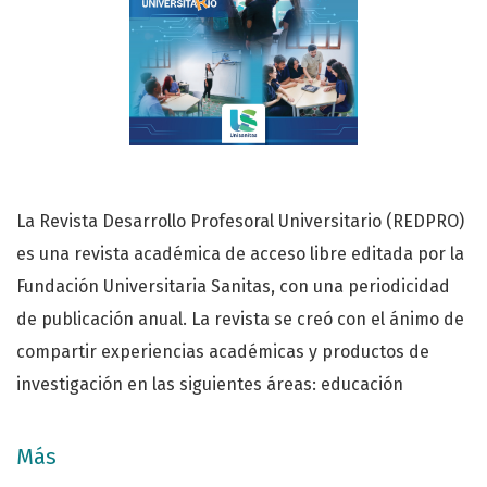
La Revista Desarrollo Profesoral Universitario (REDPRO)
es una revista académica de acceso libre editada por la
Fundación Universitaria Sanitas, con una periodicidad
de publicación anual. La revista se creó con el ánimo de
compartir experiencias académicas y productos de
investigación en las siguientes áreas: educación
superior, aprendizaje basado en problemas, enseñanza
y aprendizaje en educación superior, y responsabilidad
Más
social y universidad.