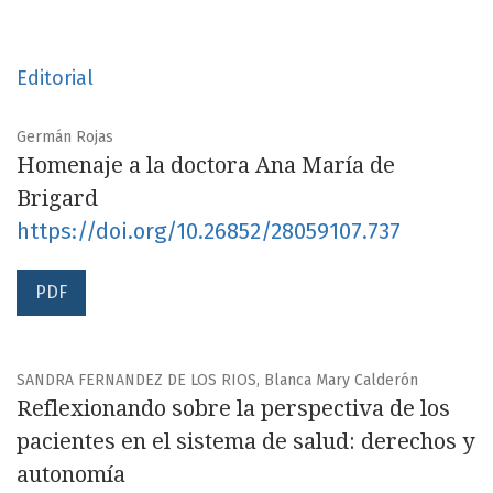
paliativo, entre otras, así como temas o actividades
relacionadas con métodos cualitativos y/o cuantitativos
y que correspondan a revisiones narrativas o artículos
Editorial
de reflexión, reportes de casos clínicos, estudios
epidemiológicos, ensayos clínicos, revisiones
Germán Rojas
Homenaje a la doctora Ana María de
sistemáticas y cartas al editor. Esta revista va
Brigard
principalmente dirigida a profesionales del sector
https://doi.org/10.26852/28059107.737
salud, incluyendo médicos, enfermeras, trabajadores
sociales, entre otros; a docentes, estudiantes e
PDF
investigadores científicos y a público general con
conocimientos académicos.
SANDRA FERNANDEZ DE LOS RIOS, Blanca Mary Calderón
DOI:
https://doi.org/10.26852/issn.2805-9107
Reflexionando sobre la perspectiva de los
pacientes en el sistema de salud: derechos y
autonomía