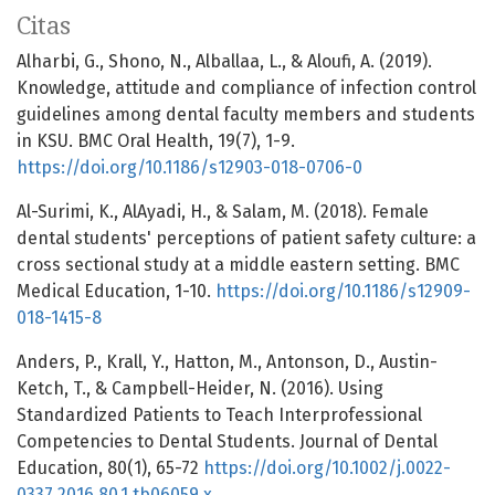
Citas
Alharbi, G., Shono, N., Alballaa, L., & Aloufi, A. (2019).
Knowledge, attitude and compliance of infection control
guidelines among dental faculty members and students
in KSU. BMC Oral Health, 19(7), 1-9.
https://doi.org/10.1186/s12903-018-0706-0
Al-Surimi, K., AlAyadi, H., & Salam, M. (2018). Female
dental students' perceptions of patient safety culture: a
cross sectional study at a middle eastern setting. BMC
Medical Education, 1-10.
https://doi.org/10.1186/s12909-
018-1415-8
Anders, P., Krall, Y., Hatton, M., Antonson, D., Austin-
Ketch, T., & Campbell-Heider, N. (2016). Using
Standardized Patients to Teach Interprofessional
Competencies to Dental Students. Journal of Dental
Education, 80(1), 65-72
https://doi.org/10.1002/j.0022-
0337.2016.80.1.tb06059.x