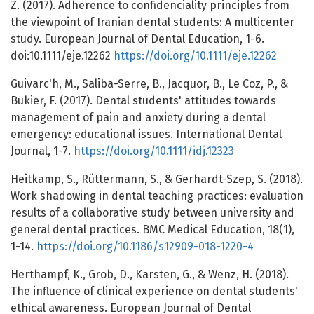
Z. (2017). Adherence to confidenciality principles from
the viewpoint of Iranian dental students: A multicenter
study. European Journal of Dental Education, 1-6.
doi:10.1111/eje.12262
https://doi.org/10.1111/eje.12262
Guivarc'h, M., Saliba-Serre, B., Jacquor, B., Le Coz, P., &
Bukier, F. (2017). Dental students' attitudes towards
management of pain and anxiety during a dental
emergency: educational issues. International Dental
Journal, 1-7.
https://doi.org/10.1111/idj.12323
Heitkamp, S., Rüttermann, S., & Gerhardt-Szep, S. (2018).
Work shadowing in dental teaching practices: evaluation
results of a collaborative study between university and
general dental practices. BMC Medical Education, 18(1),
1-14.
https://doi.org/10.1186/s12909-018-1220-4
Herthampf, K., Grob, D., Karsten, G., & Wenz, H. (2018).
The influence of clinical experience on dental students'
ethical awareness. European Journal of Dental