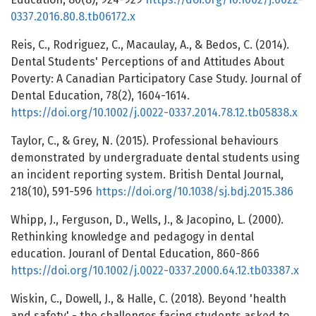
0337.2016.80.8.tb06172.x
Reis, C., Rodriguez, C., Macaulay, A., & Bedos, C. (2014).
Dental Students' Perceptions of and Attitudes About
Poverty: A Canadian Participatory Case Study. Journal of
Dental Education, 78(2), 1604-1614.
https://doi.org/10.1002/j.0022-0337.2014.78.12.tb05838.x
Taylor, C., & Grey, N. (2015). Professional behaviours
demonstrated by undergraduate dental students using
an incident reporting system. British Dental Journal,
218(10), 591-596
https://doi.org/10.1038/sj.bdj.2015.386
Whipp, J., Ferguson, D., Wells, J., & Jacopino, L. (2000).
Rethinking knowledge and pedagogy in dental
education. Jouranl of Dental Education, 860-866
https://doi.org/10.1002/j.0022-0337.2000.64.12.tb03387.x
Wiskin, C., Dowell, J., & Halle, C. (2018). Beyond 'health
and safety' - the challenges facing students asked to