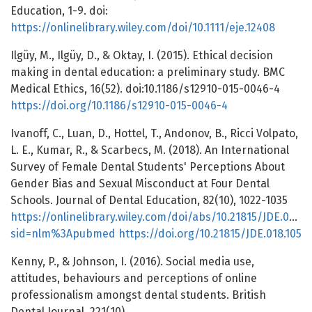
Education, 1-9. doi:
https://onlinelibrary.wiley.com/doi/10.1111/eje.12408
Ilgüy, M., Ilgüy, D., & Oktay, I. (2015). Ethical decision
making in dental education: a preliminary study. BMC
Medical Ethics, 16(52). doi:10.1186/s12910-015-0046-4
https://doi.org/10.1186/s12910-015-0046-4
Ivanoff, C., Luan, D., Hottel, T., Andonov, B., Ricci Volpato,
L. E., Kumar, R., & Scarbecs, M. (2018). An International
Survey of Female Dental Students' Perceptions About
Gender Bias and Sexual Misconduct at Four Dental
Schools. Journal of Dental Education, 82(10), 1022-1035
https://onlinelibrary.wiley.com/doi/abs/10.21815/JDE.018.1
sid=nlm%3Apubmed
https://doi.org/10.21815/JDE.018.105
Kenny, P., & Johnson, I. (2016). Social media use,
attitudes, behaviours and perceptions of online
professionalism amongst dental students. British
Dental Journal, 221(10),