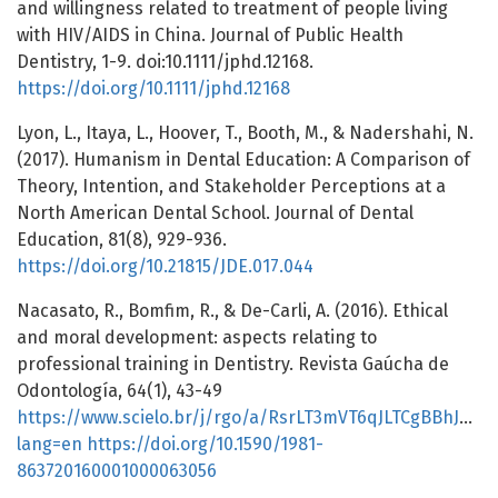
and willingness related to treatment of people living
with HIV/AIDS in China. Journal of Public Health
Dentistry, 1-9. doi:10.1111/jphd.12168.
https://doi.org/10.1111/jphd.12168
Lyon, L., Itaya, L., Hoover, T., Booth, M., & Nadershahi, N.
(2017). Humanism in Dental Education: A Comparison of
Theory, Intention, and Stakeholder Perceptions at a
North American Dental School. Journal of Dental
Education, 81(8), 929-936.
https://doi.org/10.21815/JDE.017.044
Nacasato, R., Bomfim, R., & De-Carli, A. (2016). Ethical
and moral development: aspects relating to
professional training in Dentistry. Revista Gaúcha de
Odontología, 64(1), 43-49
https://www.scielo.br/j/rgo/a/RsrLT3mVT6qJLTCgBBhJVxt/
lang=en
https://doi.org/10.1590/1981-
863720160001000063056