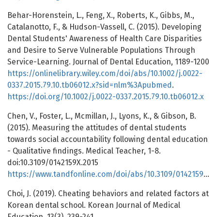
Behar-Horenstein, L., Feng, X., Roberts, K., Gibbs, M.,
Catalanotto, F., & Hudson-Vassell, C. (2015). Developing
Dental Students' Awareness of Health Care Disparities
and Desire to Serve Vulnerable Populations Through
Service-Learning. Journal of Dental Education, 1189-1200
https://onlinelibrary.wiley.com/doi/abs/10.1002/j.0022-
0337.2015.79.10.tb06012.x?sid=nlm%3Apubmed
.
https://doi.org/10.1002/j.0022-0337.2015.79.10.tb06012.x
Chen, V., Foster, L., Mcmillan, J., Lyons, K., & Gibson, B.
(2015). Measuring the attitudes of dental students
towards social accountability following dental education
- Qualitative findings. Medical Teacher, 1-8.
doi:10.3109/0142159X.2015
https://www.tandfonline.com/doi/abs/10.3109/0142159X.2015.1060303
Choi, J. (2019). Cheating behaviors and related factors at
Korean dental school. Korean Journal of Medical
Education, 13(3), 239-241