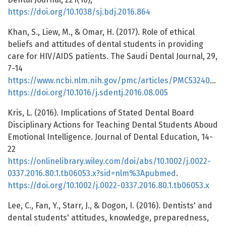
https://doi.org/10.1038/sj.bdj.2016.864
Khan, S., Liew, M., & Omar, H. (2017). Role of ethical
beliefs and attitudes of dental students in providing
care for HIV/AIDS patients. The Saudi Dental Journal, 29,
7-14
https://www.ncbi.nlm.nih.gov/pmc/articles/PMC5324018/
https://doi.org/10.1016/j.sdentj.2016.08.005
Kris, L. (2016). Implications of Stated Dental Board
Disciplinary Actions for Teaching Dental Students Aboud
Emotional Intelligence. Journal of Dental Education, 14-
22
https://onlinelibrary.wiley.com/doi/abs/10.1002/j.0022-
0337.2016.80.1.tb06053.x?sid=nlm%3Apubmed
.
https://doi.org/10.1002/j.0022-0337.2016.80.1.tb06053.x
Lee, C., Fan, Y., Starr, J., & Dogon, I. (2016). Dentists' and
dental students' attitudes, knowledge, preparedness,