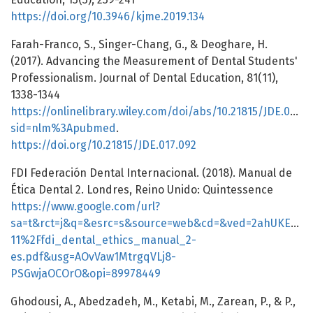
https://doi.org/10.3946/kjme.2019.134
Farah-Franco, S., Singer-Chang, G., & Deoghare, H.
(2017). Advancing the Measurement of Dental Students'
Professionalism. Journal of Dental Education, 81(11),
1338-1344
https://onlinelibrary.wiley.com/doi/abs/10.21815/JDE.017.0
sid=nlm%3Apubmed
.
https://doi.org/10.21815/JDE.017.092
FDI Federación Dental Internacional. (2018). Manual de
Ética Dental 2. Londres, Reino Unido: Quintessence
https://www.google.com/url?
sa=t&rct=j&q=&esrc=s&source=web&cd=&ved=2ahUKEwjYq
11%2Ffdi_dental_ethics_manual_2-
es.pdf&usg=AOvVaw1MtrgqVLj8-
PSGwjaOCOrO&opi=89978449
Ghodousi, A., Abedzadeh, M., Ketabi, M., Zarean, P., & P.,