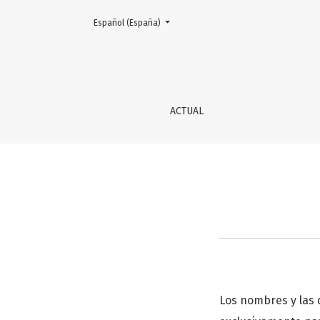
Cambiar el idioma. El actual es:
Español (España)
Declaración de privacidad
ACTUAL
Los nombres y las 