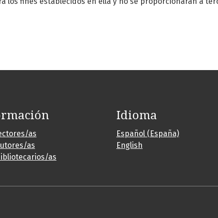
a los fines establecidos en ella y no se proporcionarán a ter
ormación
Idioma
ectores/as
Español (España)
autores/as
English
ibliotecarios/as