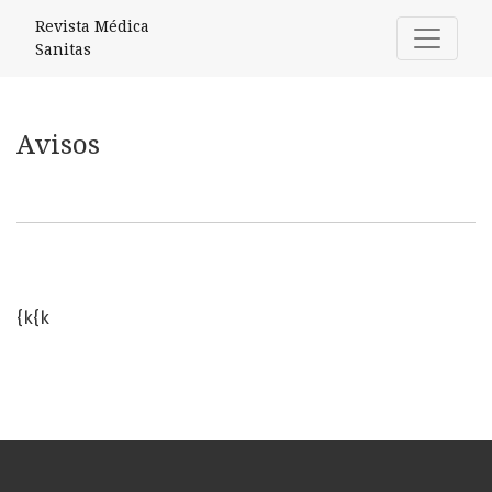
Avisos
Revista Médica
Sanitas
Avisos
{k{k