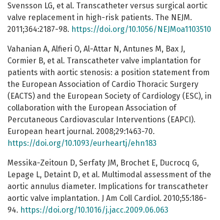
Svensson LG, et al. Transcatheter versus surgical aortic
valve replacement in high-risk patients. The NEJM.
2011;364:2187-98.
https://doi.org/10.1056/NEJMoa1103510
Vahanian A, Alfieri O, Al-Attar N, Antunes M, Bax J,
Cormier B, et al. Transcatheter valve implantation for
patients with aortic stenosis: a position statement from
the European Association of Cardio Thoracic Surgery
(EACTS) and the European Society of Cardiology (ESC), in
collaboration with the European Association of
Percutaneous Cardiovascular Interventions (EAPCI).
European heart journal. 2008;29:1463-70.
https://doi.org/10.1093/eurheartj/ehn183
Messika-Zeitoun D, Serfaty JM, Brochet E, Ducrocq G,
Lepage L, Detaint D, et al. Multimodal assessment of the
aortic annulus diameter. Implications for transcatheter
aortic valve implantation. J Am Coll Cardiol. 2010;55:186-
94.
https://doi.org/10.1016/j.jacc.2009.06.063