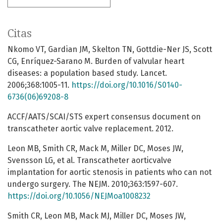
Citas
Nkomo VT, Gardian JM, Skelton TN, Gottdie-Ner JS, Scott
CG, Enríquez-Sarano M. Burden of valvular heart
diseases: a population based study. Lancet.
2006;368:1005-11.
https://doi.org/10.1016/S0140-
6736(06)69208-8
ACCF/AATS/SCAI/STS expert consensus document on
transcatheter aortic valve replacement. 2012.
Leon MB, Smith CR, Mack M, Miller DC, Moses JW,
Svensson LG, et al. Transcatheter aorticvalve
implantation for aortic stenosis in patients who can not
undergo surgery. The NEJM. 2010;363:1597-607.
https://doi.org/10.1056/NEJMoa1008232
Smith CR, Leon MB, Mack MJ, Miller DC, Moses JW,