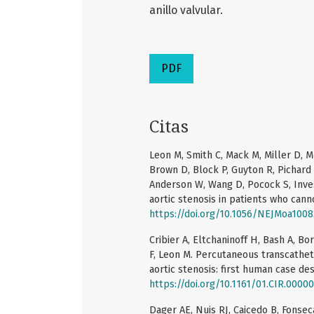
anillo valvular.
PDF
Citas
Leon M, Smith C, Mack M, Miller D, M
Brown D, Block P, Guyton R, Pichard 
Anderson W, Wang D, Pocock S, Inves
aortic stenosis in patients who cann
https://doi.org/10.1056/NEJMoa1008
Cribier A, Eltchaninoff H, Bash A, B
F, Leon M. Percutaneous transcathete
aortic stenosis: first human case des
https://doi.org/10.1161/01.CIR.0000
Dager AE, Nuis RJ, Caicedo B, Fonsec