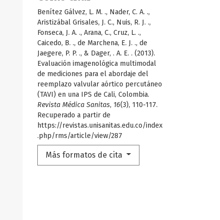
Benítez Gálvez, L. M. ., Nader, C. A. .,
Aristizábal Grisales, J. C., Nuis, R. J. .,
Fonseca, J. A. ., Arana, C., Cruz, L. .,
Caicedo, B. ., de Marchena, E. J. ., de
Jaegere, P. P. ., & Dager, . A. E. . (2013).
Evaluación imagenológica multimodal
de mediciones para el abordaje del
reemplazo valvular aórtico percutáneo
(TAVI) en una IPS de Cali, Colombia.
Revista Médica Sanitas
,
16
(3), 110-117.
Recuperado a partir de
https://revistas.unisanitas.edu.co/index
.php/rms/article/view/287
Más formatos de cita