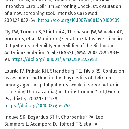
Intensive Care Delirium Scrrening Checklist: evaluation
of a new screening tool. Intensive Care Med.
2001;27:859-64.
https://doi.org/10.1007/s001340100909
Ely EW, Truman B, Shintani A, Thomason JW, Wheeler AP,
Gordon S, et al. Monitoring sedation status over time in
ICU patients: reliability and validity of the Richmond
Agitation- Sedation Scale (RASS). JAMA. 2003;289:2983-
91.
https://doi.org/10.1001/jama.289.22.2983
Laurila JV, Pitkala KH, Strandberg TE, Tilvis RS. Confusion
assessment method in the diagnostics of delirium
among aged hospital patients: would it serve better in
screening than as a diagnostic instrument? Int J Geriatr
Psychiatry. 2002;17:1112-9.
https://doi.org/10.1002/gps.753
Inouye SK, Bogardus ST Jr, Charpentier PA, Leo-
Summers L, Acampora D, Holford TR, et al. A