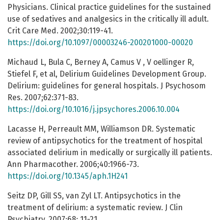
Physicians. Clinical practice guidelines for the sustained
use of sedatives and analgesics in the critically ill adult.
Crit Care Med. 2002;30:119-41.
https://doi.org/10.1097/00003246-200201000-00020
Michaud L, Bula C, Berney A, Camus V , V oellinger R,
Stiefel F, et al, Delirium Guidelines Development Group.
Delirium: guidelines for general hospitals. J Psychosom
Res. 2007;62:371-83.
https://doi.org/10.1016/j.jpsychores.2006.10.004
Lacasse H, Perreault MM, Williamson DR. Systematic
review of antipsychotics for the treatment of hospital
associated delirium in medically or surgically ill patients.
Ann Pharmacother. 2006;40:1966-73.
https://doi.org/10.1345/aph.1H241
Seitz DP, Gill SS, van Zyl LT. Antipsychotics in the
treatment of delirium: a systematic review. J Clin
Psychiatry. 2007;68: 11-21.