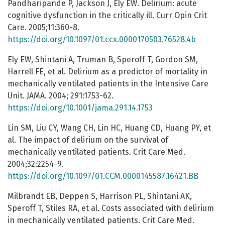
Pandharipande P, Jackson J, Ely EW. Delirium: acute
cognitive dysfunction in the critically ill. Curr Opin Crit
Care. 2005;11:360-8.
https://doi.org/10.1097/01.ccx.0000170503.76528.4b
Ely EW, Shintani A, Truman B, Speroff T, Gordon SM,
Harrell FE, et al. Delirium as a predictor of mortality in
mechanically ventilated patients in the Intensive Care
Unit. JAMA. 2004; 291:1753-62.
https://doi.org/10.1001/jama.291.14.1753
Lin SM, Liu CY, Wang CH, Lin HC, Huang CD, Huang PY, et
al. The impact of delirium on the survival of
mechanically ventilated patients. Crit Care Med.
2004;32:2254-9.
https://doi.org/10.1097/01.CCM.0000145587.16421.BB
Milbrandt EB, Deppen S, Harrison PL, Shintani AK,
Speroff T, Stiles RA, et al. Costs associated with delirium
in mechanically ventilated patients. Crit Care Med.