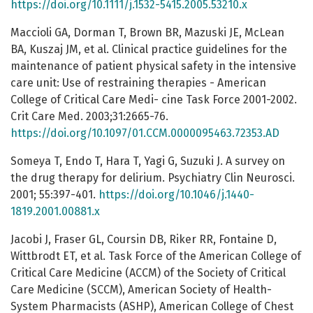
https://doi.org/10.1111/j.1532-5415.2005.53210.x
Maccioli GA, Dorman T, Brown BR, Mazuski JE, McLean
BA, Kuszaj JM, et al. Clinical practice guidelines for the
maintenance of patient physical safety in the intensive
care unit: Use of restraining therapies - American
College of Critical Care Medi- cine Task Force 2001-2002.
Crit Care Med. 2003;31:2665-76.
https://doi.org/10.1097/01.CCM.0000095463.72353.AD
Someya T, Endo T, Hara T, Yagi G, Suzuki J. A survey on
the drug therapy for delirium. Psychiatry Clin Neurosci.
2001; 55:397-401.
https://doi.org/10.1046/j.1440-
1819.2001.00881.x
Jacobi J, Fraser GL, Coursin DB, Riker RR, Fontaine D,
Wittbrodt ET, et al. Task Force of the American College of
Critical Care Medicine (ACCM) of the Society of Critical
Care Medicine (SCCM), American Society of Health-
System Pharmacists (ASHP), American College of Chest