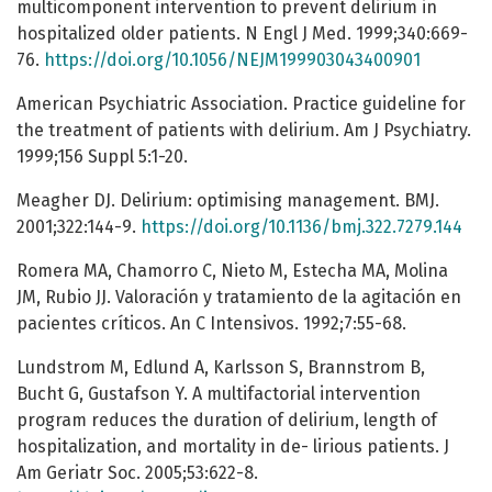
multicomponent intervention to prevent delirium in
hospitalized older patients. N Engl J Med. 1999;340:669-
76.
https://doi.org/10.1056/NEJM199903043400901
American Psychiatric Association. Practice guideline for
the treatment of patients with delirium. Am J Psychiatry.
1999;156 Suppl 5:1-20.
Meagher DJ. Delirium: optimising management. BMJ.
2001;322:144-9.
https://doi.org/10.1136/bmj.322.7279.144
Romera MA, Chamorro C, Nieto M, Estecha MA, Molina
JM, Rubio JJ. Valoración y tratamiento de la agitación en
pacientes críticos. An C Intensivos. 1992;7:55-68.
Lundstrom M, Edlund A, Karlsson S, Brannstrom B,
Bucht G, Gustafson Y. A multifactorial intervention
program reduces the duration of delirium, length of
hospitalization, and mortality in de- lirious patients. J
Am Geriatr Soc. 2005;53:622-8.