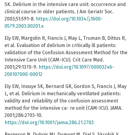
SK. Delirium in the intensive care unit: occurrence and
clinical course in older patients. J Am Geriatr Soc.
2003;51:591-8.
https://doi.org/10.1034/j.1600-
0579.2003.00201.x
Ely EW, Margolin R, Francis J, May L, Truman B, Dittus R,
et al. Evaluation of delirium in critically ill patients:
validation of the Confusion Assessment Method for the
Intensive Care Unit (CAM-ICU). Crit Care Med.
2001;29:1370-9.
https://doi.org/10.1097/00003246-
200107000-00012
Ely EW, Inouye SK, Bernard GR, Gordon S, Francis J, May
L, et al. Delirium in mechanically ventilated patients:
validity and reliability of the confusion assessment
method for the intensive ca- re unit (CAM-ICU). JAMA.
2001;286:2703-10.
https://doi.org/10.1001/jama.286.21.2703
Bergeron N, Dubois MJ, Dumont M, Dial S, Skrobik Y.