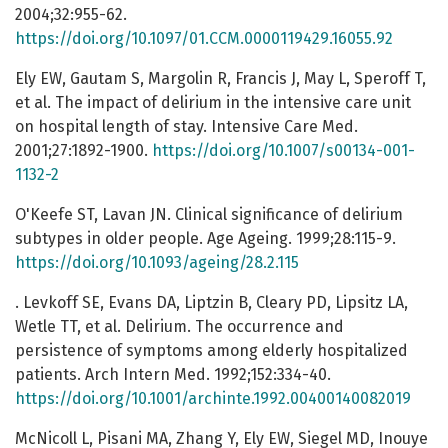
2004;32:955-62.
https://doi.org/10.1097/01.CCM.0000119429.16055.92
Ely EW, Gautam S, Margolin R, Francis J, May L, Speroff T,
et al. The impact of delirium in the intensive care unit
on hospital length of stay. Intensive Care Med.
2001;27:1892-1900.
https://doi.org/10.1007/s00134-001-
1132-2
O'Keefe ST, Lavan JN. Clinical significance of delirium
subtypes in older people. Age Ageing. 1999;28:115-9.
https://doi.org/10.1093/ageing/28.2.115
. Levkoff SE, Evans DA, Liptzin B, Cleary PD, Lipsitz LA,
Wetle TT, et al. Delirium. The occurrence and
persistence of symptoms among elderly hospitalized
patients. Arch Intern Med. 1992;152:334-40.
https://doi.org/10.1001/archinte.1992.00400140082019
McNicoll L, Pisani MA, Zhang Y, Ely EW, Siegel MD, Inouye