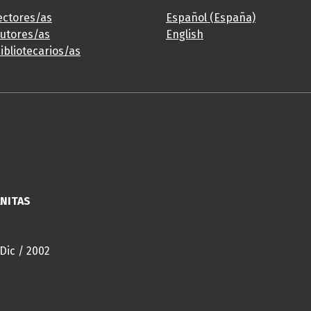
ectores/as
Español (España)
autores/as
English
ibliotecarios/as
ANITAS
 Dic / 2002