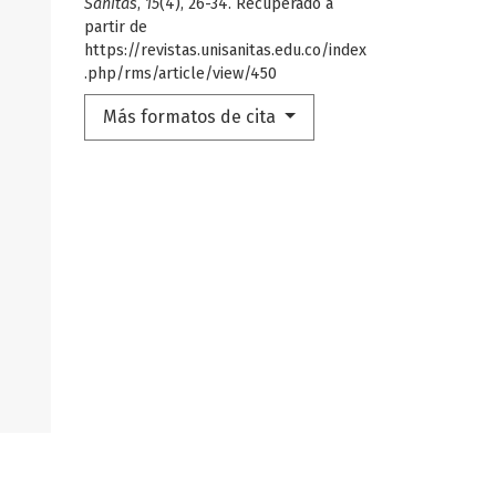
Sanitas
,
15
(4), 26-34. Recuperado a
partir de
https://revistas.unisanitas.edu.co/index
.php/rms/article/view/450
Más formatos de cita