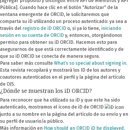
[agregar propósito y distinguir entre API de Miembros y API
Pública]. Cuando hace clic en el botón "Autorizar" de la
ventana emergente de ORCID, le solicitaremos que
comparta su iD utilizando un proceso autenticado: ya sea a
través del
registro de iD ORCID
o, si ya lo tiene,
iniciando
sesión en su cuenta de ORCID
y, entonces, otorgándonos
permiso para obtener su iD ORCID. Hacemos esto para
asegurarnos de que está correctamente identificado y de
que su iD ORCID se conecta de manera segura.
Para saber más consulte
What’s so special about signing in.
Esta revista recopilará y mostrará los ID de los autores y
coautores autenticados en el perfil y la página del artículo
de OJS.
¿Dónde se muestran los iD ORCID?
Para reconocer que ha utilizado su iD y que este ha sido
autenticado, mostramos el ícono de iD de ORCID
junto a su nombre en la página del artículo de su envío y en
su perfil de usuario/a público.
Más información en
How should an ORCID iD be displayed.