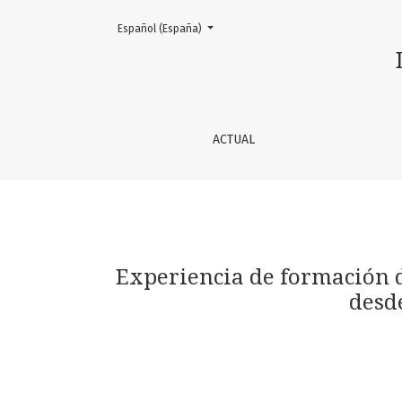
Cambiar el idioma. El actual es:
Español (España)
Experiencia de formación del graduado de la
ACTUAL
Experiencia de formación d
desd