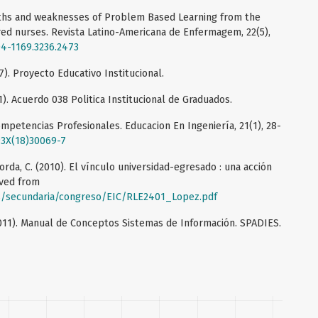
ngths and weaknesses of Problem Based Learning from the
red nurses. Revista Latino-Americana de Enfermagem, 22(5),
04-1169.3236.2473
7). Proyecto Educativo Institucional.
1). Acuerdo 038 Politica Institucional de Graduados.
Competencias Profesionales. Educacion En Ingeniería, 21(1), 28-
93X(18)30069-7
aborda, C. (2010). El vínculo universidad-egresado : una acción
eved from
s/secundaria/congreso/EIC/RLE2401_Lopez.pdf
2011). Manual de Conceptos Sistemas de Información. SPADIES.