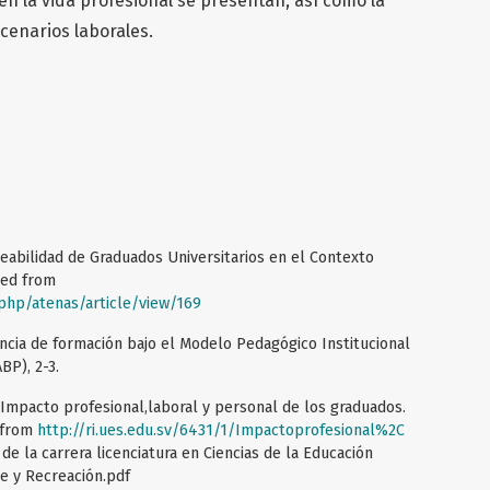
en la vida profesional se presentan, así como la
cenarios laborales.
mpleabilidad de Graduados Universitarios en el Contexto
eved from
.php/atenas/article/view/169
riencia de formación bajo el Modelo Pedagógico Institucional
BP), 2-3.
). Impacto profesional,laboral y personal de los graduados.
d from
http://ri.ues.edu.sv/6431/1/Impactoprofesional%2C
de la carrera licenciatura en Ciencias de la Educación
e y Recreación.pdf