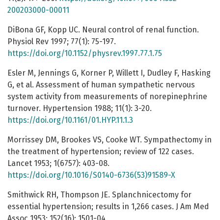
200203000-00011
DiBona GF, Kopp UC. Neural control of renal function.
Physiol Rev 1997; 77(1): 75-197.
https://doi.org/10.1152/physrev.1997.77.1.75
Esler M, Jennings G, Korner P, Willett I, Dudley F, Hasking
G, et al. Assessment of human sympathetic nervous
system activity from measurements of norepinephrine
turnover. Hypertension 1988; 11(1): 3-20.
https://doi.org/10.1161/01.HYP.11.1.3
Morrissey DM, Brookes VS, Cooke WT. Sympathectomy in
the treatment of hypertension; review of 122 cases.
Lancet 1953; 1(6757): 403-08.
https://doi.org/10.1016/S0140-6736(53)91589-X
Smithwick RH, Thompson JE. Splanchnicectomy for
essential hypertension; results in 1,266 cases. J Am Med
Assoc 1953; 152(16): 1501-04.