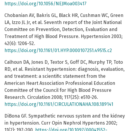
https://doi.org/10.1056/NEJMoa003417
Chobanian AV, Bakris GL, Black HR, Cushman WC, Green
LA, Izzo JL Jr, et al. Seventh report of the Joint National
Committee on Prevention, Detection, Evaluation and
Treatment of High Blood Pressure. Hypertension 2003;
42(6): 1206-52.
https://doi.org/10.1161/01.HYP.0000107251.49515.c2
Calhoun DA, Jones D, Textor S, Goff DC, Murphy TP, Toto
RD, et al. Resistant hypertension: diagnosis, evaluation,
and treatment: a scientific statement from the
American Heart Association Professional Education
Committee of the Council for High Blood Pressure
Research. Circulation 2008; 117(25): e510-26.
https://doi.org/10.1161/CIRCULATIONAHA.108.189141
DiBona GF. Sympathetic nervous system and the kidney
in hypertension. Curr Opin Nephrol Hypertens 2002;
11(2): 197-200.
https://doi.org/10.1097/00041552-