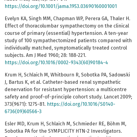
https://doi.org/10.1001/jama.1953.03690160001001
Evelyn KA, Singh MM, Chapman WP, Perera GA, Thaler H.
Effect of thoracolumbar sympathectomy on the clinical
course of primary (essential) hypertension. A ten-year
study of 100 sympathectomized patients compared with
individually matched, symptomatically treated control
subjects. Am J Med 1960; 28: 188-221.
https://doi.org/10.1016/0002-9343(60)90184-4
Krum H, Schlaich M, Whitbourn R, Sobotka PA, Sadowski
J, Bartus K, et al. Catheter-based renal sympathetic
denervation for resistant hypertension: a multicentre
safety and proof-of-principle cohort study. Lancet 2009;
373(9671): 1275-81.
https://doi.org/10.1016/S0140-
6736(09)60566-3
Esler MD, Krum H, Schlaich M, Schmieder RE, Böhm M,
Sobotka PA for the SYMPLICITY HTN-2 Investigators.