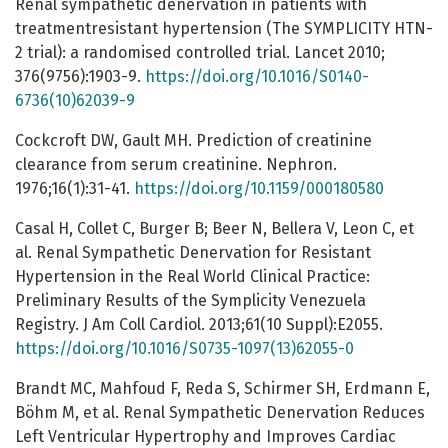
Renal sympathetic denervation in patients with
treatmentresistant hypertension (The SYMPLICITY HTN-
2 trial): a randomised controlled trial. Lancet 2010;
376(9756):1903-9.
https://doi.org/10.1016/S0140-
6736(10)62039-9
Cockcroft DW, Gault MH. Prediction of creatinine
clearance from serum creatinine. Nephron.
1976;16(1):31-41.
https://doi.org/10.1159/000180580
Casal H, Collet C, Burger B; Beer N, Bellera V, Leon C, et
al. Renal Sympathetic Denervation for Resistant
Hypertension in the Real World Clinical Practice:
Preliminary Results of the Symplicity Venezuela
Registry. J Am Coll Cardiol. 2013;61(10 Suppl):E2055.
https://doi.org/10.1016/S0735-1097(13)62055-0
Brandt MC, Mahfoud F, Reda S, Schirmer SH, Erdmann E,
Böhm M, et al. Renal Sympathetic Denervation Reduces
Left Ventricular Hypertrophy and Improves Cardiac