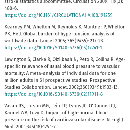
stroke statistics subcommittee. Circulation 2009; 119(3):
480-6.
https://doi.org/10.1161/CIRCULATIONAHA.108.191259
Kearney PM, Whelton M, Reynolds K, Muntner P, Whelton
PK, He J. Global burden of hypertension: analysis of
worldwide data. Lancet 2005; 365(9455): 217-23.
https://doi.org/10.1016/S0140-6736(05)17741-1
Lewington S, Clarke R, Qizilbash N, Peto R, Collins R. Age-
specific relevance of usual blood pressure to vascular
mortality: A meta-analysis of individual data for one
million adults in 61 prospective studies. Prospective
Studies Collaboration. Lancet. 2002;360(9349):1903-13.
https://doi.org/10.1016/S0140-6736(02)11911-8
Vasan RS, Larson MG, Leip EP, Evans JC, O'Donnell CJ,
Kannel WB, Levy D. Impact of high-normal blood
pressure on the risk of cardiovascular disease. N Engl J
Med. 2001;345(18):1291-7.