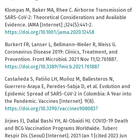
Klompas M, Baker MA, Rhee C. Airborne Transmission of
SARS-CoV-2: Theoretical Considerations and Available
Evidence. JAMA [Internet] ;324(5):441-2.
https://doi.org/10.1001/jama.2020.12458
Burkert FR, Lanser L, Bellmann-Weiler R, Weiss G.
Coronavirus Disease 2019: Clinics, Treatment, and
Prevention. Front Microbiol. 2021 Nov 11;12:761887.
https://doi.org/10.3389/fmicb.2021.761887
Castañeda S, Patiño LH, Muñoz M, Ballesteros N,
Guerrero-Araya E, Paredes-Sabja D, et al. Evolution and
Epidemic Spread of SARS-CoV-2 in Colombia: A Year into
the Pandemic. Vaccines [Internet]. 9(8).
https://doi.org/10.3390/vaccines9080837
Jirjees FJ, Dallal Bashi YH, Al-Obaidi HJ. COVID-19 Death
and BCG Vaccination Programs Worldwide. Tuberc
Respir Dis (Seoul) [Internet]. 2021 Jan 1 [cited 2023 Jun