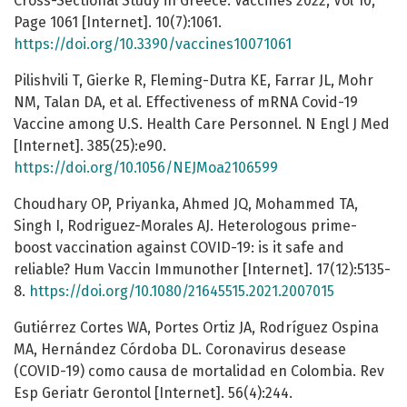
Cross-Sectional Study in Greece. Vaccines 2022, Vol 10,
Page 1061 [Internet]. 10(7):1061.
https://doi.org/10.3390/vaccines10071061
Pilishvili T, Gierke R, Fleming-Dutra KE, Farrar JL, Mohr
NM, Talan DA, et al. Effectiveness of mRNA Covid-19
Vaccine among U.S. Health Care Personnel. N Engl J Med
[Internet]. 385(25):e90.
https://doi.org/10.1056/NEJMoa2106599
Choudhary OP, Priyanka, Ahmed JQ, Mohammed TA,
Singh I, Rodriguez-Morales AJ. Heterologous prime-
boost vaccination against COVID-19: is it safe and
reliable? Hum Vaccin Immunother [Internet]. 17(12):5135-
8.
https://doi.org/10.1080/21645515.2021.2007015
Gutiérrez Cortes WA, Portes Ortiz JA, Rodríguez Ospina
MA, Hernández Córdoba DL. Coronavirus desease
(COVID-19) como causa de mortalidad en Colombia. Rev
Esp Geriatr Gerontol [Internet]. 56(4):244.