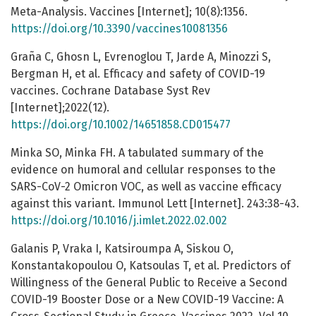
Meta-Analysis. Vaccines [Internet]; 10(8):1356.
https://doi.org/10.3390/vaccines10081356
Graña C, Ghosn L, Evrenoglou T, Jarde A, Minozzi S,
Bergman H, et al. Efficacy and safety of COVID-19
vaccines. Cochrane Database Syst Rev
[Internet];2022(12).
https://doi.org/10.1002/14651858.CD015477
Minka SO, Minka FH. A tabulated summary of the
evidence on humoral and cellular responses to the
SARS-CoV-2 Omicron VOC, as well as vaccine efficacy
against this variant. Immunol Lett [Internet]. 243:38-43.
https://doi.org/10.1016/j.imlet.2022.02.002
Galanis P, Vraka I, Katsiroumpa A, Siskou O,
Konstantakopoulou O, Katsoulas T, et al. Predictors of
Willingness of the General Public to Receive a Second
COVID-19 Booster Dose or a New COVID-19 Vaccine: A