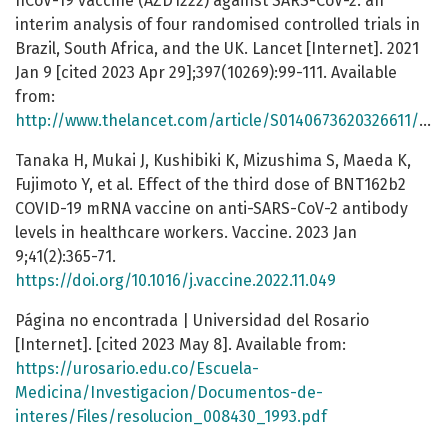
nCoV-19 vaccine (AZD1222) against SARS-CoV-2: an
interim analysis of four randomised controlled trials in
Brazil, South Africa, and the UK. Lancet [Internet]. 2021
Jan 9 [cited 2023 Apr 29];397(10269):99-111. Available
from:
http://www.thelancet.com/article/S0140673620326611/fulltext
Tanaka H, Mukai J, Kushibiki K, Mizushima S, Maeda K,
Fujimoto Y, et al. Effect of the third dose of BNT162b2
COVID-19 mRNA vaccine on anti-SARS-CoV-2 antibody
levels in healthcare workers. Vaccine. 2023 Jan
9;41(2):365-71.
https://doi.org/10.1016/j.vaccine.2022.11.049
Página no encontrada | Universidad del Rosario
[Internet]. [cited 2023 May 8]. Available from:
https://urosario.edu.co/Escuela-
Medicina/Investigacion/Documentos-de-
interes/Files/resolucion_008430_1993.pdf