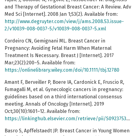
and Therapy of Gestational Breast Cancer: A Review. Adv
Med Sci [Internet]. 2008 Jan 1;53(2). Available from:
http://www.degruyter.com/view/j/ams.2008.53.issue-
2/v10039-008-0037-5/v10039-008-0037-5.xml
Cordeiro CN, Gemignani ML. Breast Cancer in
Pregnancy: Avoiding Fetal Harm When Maternal
Treatment Is Necessary. Breast J [Internet]. 2017
Mar;23(2):200–5. Available from:
https://onlinelibrary.wiley.com/doi/10.1111/tbj.12780
Amant F, Berveiller P, Boere IA, Cardonick E, Fruscio R,
Fumagalli M, et al. Gynecologic cancers in pregnancy:
guidelines based on a third international consensus
meeting. Annals of Oncology [Internet]. 2019
Oct;30(10):1601–12. Available from:
https://linkinghub.elsevier.com/retrieve/pii/S0923753419609737
Basro S, Apffelstaedt JP. Breast Cancer in Young Women