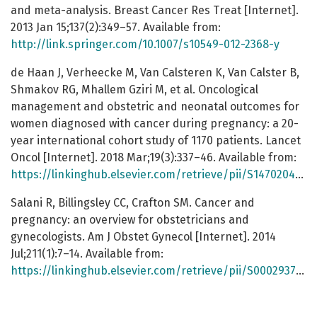
and meta-analysis. Breast Cancer Res Treat [Internet].
2013 Jan 15;137(2):349–57. Available from:
http://link.springer.com/10.1007/s10549-012-2368-y
de Haan J, Verheecke M, Van Calsteren K, Van Calster B,
Shmakov RG, Mhallem Gziri M, et al. Oncological
management and obstetric and neonatal outcomes for
women diagnosed with cancer during pregnancy: a 20-
year international cohort study of 1170 patients. Lancet
Oncol [Internet]. 2018 Mar;19(3):337–46. Available from:
https://linkinghub.elsevier.com/retrieve/pii/S1470204518300597
Salani R, Billingsley CC, Crafton SM. Cancer and
pregnancy: an overview for obstetricians and
gynecologists. Am J Obstet Gynecol [Internet]. 2014
Jul;211(1):7–14. Available from:
https://linkinghub.elsevier.com/retrieve/pii/S0002937813021601