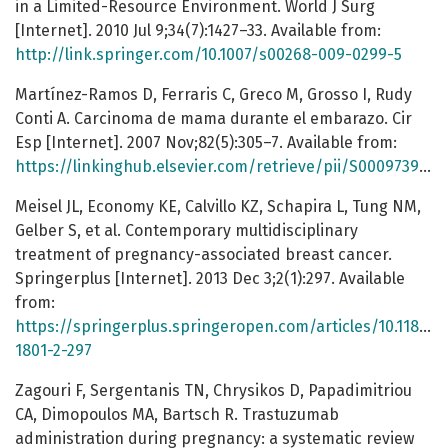
in a Limited-Resource Environment. World J Surg
[Internet]. 2010 Jul 9;34(7):1427–33. Available from:
http://link.springer.com/10.1007/s00268-009-0299-5
Martínez-Ramos D, Ferraris C, Greco M, Grosso I, Rudy
Conti A. Carcinoma de mama durante el embarazo. Cir
Esp [Internet]. 2007 Nov;82(5):305–7. Available from:
https://linkinghub.elsevier.com/retrieve/pii/S0009739X0771730X
Meisel JL, Economy KE, Calvillo KZ, Schapira L, Tung NM,
Gelber S, et al. Contemporary multidisciplinary
treatment of pregnancy-associated breast cancer.
Springerplus [Internet]. 2013 Dec 3;2(1):297. Available
from:
https://springerplus.springeropen.com/articles/10.1186/2
1801-2-297
Zagouri F, Sergentanis TN, Chrysikos D, Papadimitriou
CA, Dimopoulos MA, Bartsch R. Trastuzumab
administration during pregnancy: a systematic review