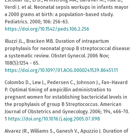
Verdi J. et al. Neonatal sepsis workups in infants mayor
a 2000 grams at birth: a population-based study.
Pediatrics. 2000; 106: 256-63.
https://doi.org/10.1542/peds.106.2.256
Illuzzi JL., Bracken MB. Duration of intrapartum
prophylaxis for neonatal group B streptococcal disease:
a systematic review. Obstet Gynecol. 2006 Nov;
108(5):1254 - 65.
https://doi.org/10.1097/01.AOG.0000241539.86451.11
Colombo D., Lew J., Pedersen C., Johnson J., Fan-Havard
P. Optimal timing of ampicillin administration to
pregnant women for establishing bactericidal levels in
the prophylaxis of group B Streptococcus. American
Journal of Obstetrics and Gynecology. 2006; 194, 466-70.
1
https://doi.org/10.1016/j.ajog.2005.07.098
Alvarez JR., Williams S., Ganesh V., Apuzzio J. Duration of