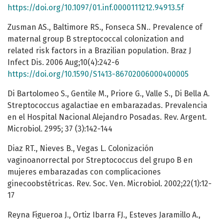
https://doi.org/10.1097/01.inf.0000111212.94913.5f
Zusman AS., Baltimore RS., Fonseca SN.. Prevalence of
maternal group B streptococcal colonization and
related risk factors in a Brazilian population. Braz J
Infect Dis. 2006 Aug;10(4):242-6
https://doi.org/10.1590/S1413-86702006000400005
Di Bartolomeo S., Gentile M., Priore G., Valle S., Di Bella A.
Streptococcus agalactiae en embarazadas. Prevalencia
en el Hospital Nacional Alejandro Posadas. Rev. Argent.
Microbiol. 2995; 37 (3):142-144
Diaz RT., Nieves B., Vegas L. Colonización
vaginoanorrectal por Streptococcus del grupo B en
mujeres embarazadas con complicaciones
ginecoobstétricas. Rev. Soc. Ven. Microbiol. 2002;22(1):12-
17
Reyna Figueroa J., Ortiz Ibarra FJ., Esteves Jaramillo A.,