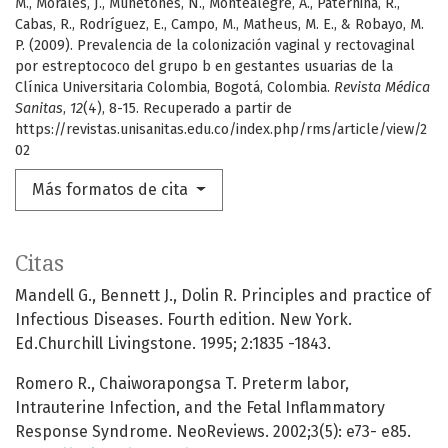
M., Morales, J., Muñetones, N., Montealegre, A., Paternina, R.,
Cabas, R., Rodríguez, E., Campo, M., Matheus, M. E., & Robayo, M.
P. (2009). Prevalencia de la colonización vaginal y rectovaginal
por estreptococo del grupo b en gestantes usuarias de la
Clínica Universitaria Colombia, Bogotá, Colombia.
Revista Médica
Sanitas
,
12
(4), 8-15. Recuperado a partir de
https://revistas.unisanitas.edu.co/index.php/rms/article/view/2
02
Más formatos de cita
Citas
Mandell G., Bennett J., Dolin R. Principles and practice of
Infectious Diseases. Fourth edition. New York.
Ed.Churchill Livingstone. 1995; 2:1835 -1843.
Romero R., Chaiworapongsa T. Preterm labor,
Intrauterine Infection, and the Fetal Inflammatory
Response Syndrome. NeoReviews. 2002;3(5): e73- e85.