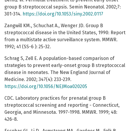
group B streptococcal sepsis. Semin Neonatol. 2002;7:
301-314.
https://doi.org/10.1053/siny.2002.0117
Zangwill KM., Schuchat A., Wenger JD. Group B
streptococcal disease in the United States, 1990: Report
from a multistate active surveillance system. MMWR.
1992; 41 (SS-6 ): 25-32.
Schrag S, Zell E. A population-based comparison of
strategies to prevent early-onset group B streptococcal
disease in neonates. The New England Journal of
Medicine. 2002; 347(4): 233-239.
https://doi.org/10.1056/NEJMoa020205
CDC. Laboratory practices for prenatal group B
streptococcal screening and reporting - Connecticut,
Georgia, and Minnesota. 1997-1998. MMWR. 1999; 48:
426-8.
Escobar GJ., Li D., Armstrong MA., Gardner M., Folk B.,