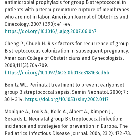
antimicrobial prophylaxis for group B streptococcal in
patients with prterm premature rupture of membranes
who are not in labor. American Journal of Obtetrics and
Ginecology. 2007 ) 390): e1 -e4.
https://doi.org/10.1016/j.ajog.2007.06.047
Cheng P., Chueh H. Risk factors for recurrence of group
B streptococcus colonization in subsequent pregnancy.
American College of Obstetricians and Gynecologists.
2008;111(3):704-709.
https://doi.org/10.1097/AOG.0b013e318163cd6b
Benitz WE. Perinatal treatment to prevent earlyonset
group B streptococcal sepsis. Semin Neonatol. 2000; 7 :
301- 314.
https://doi.org/10.1053/siny.2002.0117
Monique A., Louis A., Kolle A., Albert A., Kimpen J.,
Gerards L. Neonatal group B streptococcal infection:
incidence and strategies for prevention in Europa. The
Pediatrics Infectious Disease Journal. 2004; 23 2): 172 -73.