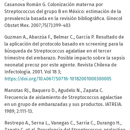
Casanova Román G. Colonización materna por
Streptococcus del grupo B en México: estimación de la
prevalencia basada en la revisión bibliográfica. Ginecol
Obstet Mex. 2007;75(7):399-403
Guzman A., Abarzúa F., Belmar C., García P. Resultado de
la aplicación del protocolo basado en screening para la
búsqueda de Streptococcus agalatiae en el tercer
trimestre del embarazo. Posible impacto sobre la sepsis
neonatal precoz por este agente. Revista Chilena de
Infectología. 2001. Vol 18 3;
https://doi.org/10.4067/S0716-10182001000300005
Manotas RJ., Baquero D., Agudelo N., Zapata C.
Frecuencia de aislamiento de Streptococcus agalactiae
en un grupo de embarazadas y sus productos. IATREIA.
1989; 2:111-13.
Restrepo A., Serna L., Vanegas C., Sarria C., Durango H.,
Zapata C. et al. Prevalencia del Streptococcus agalactiae