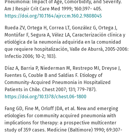
Pneumonia: Impact of Age, Comorbidity, and Severity.
Am J Respir Crit Care Med 1999; 160:397- 405.
https://doi.org/10.1164/ajrccm.160.2.9808045
Rueda ZV, Ortega H, Correa LT, González G, Ortega J,
Montúfar F, Segura A, Vélez LA, Caracterización clínica y
etiológica de la neumonía adquirida en la comunidad
que requiere hospitalización, Valle de Aburrá, 2005-2006:
Infectio 2006; 10-2; 103).
Díaz A, Barria P, Niederman M, Restrepo MI, Dreyse J,
Fuentes G, Couble B and Saldias F. Etiology of
Community-Acquired Pneumonia in Hospitalized
Patients in Chile. Chest 2007; 131; 779-787).
https://doi.org/10.1378/chest.06-1800
Fang GD, Fine M, Orloff JDA, et al. New and emerging
etiologies for community acquired pneumonia with
implications for therapy: a prospective multicenter
study of 359 cases. Medicine (Baltimore) 1990; 69:307-