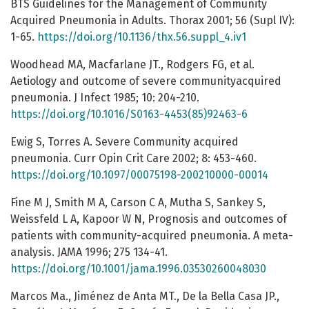
BTS Guidelines for the Management of Community
Acquired Pneumonia in Adults. Thorax 2001; 56 (Supl IV):
1-65.
https://doi.org/10.1136/thx.56.suppl_4.iv1
Woodhead MA, Macfarlane JT., Rodgers FG, et al.
Aetiology and outcome of severe communityacquired
pneumonia. J Infect 1985; 10: 204-210.
https://doi.org/10.1016/S0163-4453(85)92463-6
Ewig S, Torres A. Severe Community acquired
pneumonia. Curr Opin Crit Care 2002; 8: 453-460.
https://doi.org/10.1097/00075198-200210000-00014
Fine M J, Smith M A, Carson C A, Mutha S, Sankey S,
Weissfeld L A, Kapoor W N, Prognosis and outcomes of
patients with community-acquired pneumonia. A meta-
analysis. JAMA 1996; 275 134-41.
https://doi.org/10.1001/jama.1996.03530260048030
Marcos Ma., Jiménez de Anta MT., De la Bella Casa JP.,