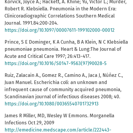
Korvick, Joyce A.; Hackett, A. Khine; Yu, Victor L.; Murder,
Robert R. Klebsiella. Pneumonia in the Modern Era:
Clinicoradiographic Correlations Southern Medical
Journal. 1991.84:200-204.
https://doi.org/10.1097/00007611-199102000-00012
Prince, S E Dominger, K A Cunha, B A Klein, N C Klebsiella
pneumoniae pneumonia. Heart & Lung:The Journal of
Acute and Critical Care 1997; 26:413-417.
https://doi.org/10.1016/S0147-9563(97)90028-5
Ruiz, Zalacain A., Gomez R., Camino A., Jaca J, Núñez C.,
Juan Manuel. Escherichia coli: an unknown and
infrequent cause of community acquired pneumonia,
Scandinavian journal of infectious diseases 2008; 40.
https://doi.org/10.1080/00365540701732913
James R Miller, MD, Wesley W Emmons. Morganella
Infections Oct 29, 2009
http://emedicine.medscape.com/article/222443-