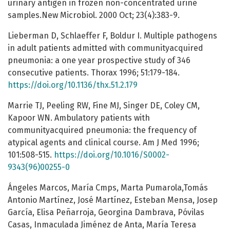
urinary antigen in frozen non-concentrated urine
samples.New Microbiol. 2000 Oct; 23(4):383-9.
Lieberman D, Schlaeffer F, Boldur I. Multiple pathogens
in adult patients admitted with communityacquired
pneumonia: a one year prospective study of 346
consecutive patients. Thorax 1996; 51:179-184.
https://doi.org/10.1136/thx.51.2.179
Marrie TJ, Peeling RW, Fine MJ, Singer DE, Coley CM,
Kapoor WN. Ambulatory patients with
communityacquired pneumonia: the frequency of
atypical agents and clinical course. Am J Med 1996;
101:508-515.
https://doi.org/10.1016/S0002-
9343(96)00255-0
Ángeles Marcos, María Cmps, Marta Pumarola,Tomás
Antonio Martínez, José Martínez, Esteban Mensa, Josep
García, Elisa Peñarroja, Georgina Dambrava, Póvilas
Casas, Inmaculada Jiménez de Anta, María Teresa