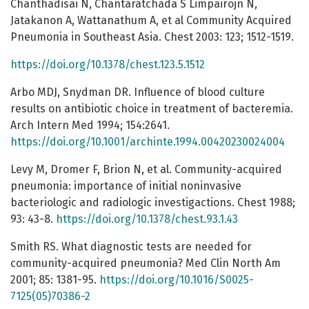
Chanthadisai N, Chantaratchada S Limpairojn N,
Jatakanon A, Wattanathum A, et al Community Acquired
Pneumonia in Southeast Asia. Chest 2003: 123; 1512-1519.
https://doi.org/10.1378/chest.123.5.1512
Arbo MDJ, Snydman DR. Influence of blood culture
results on antibiotic choice in treatment of bacteremia.
Arch Intern Med 1994; 154:2641.
https://doi.org/10.1001/archinte.1994.00420230024004
Levy M, Dromer F, Brion N, et al. Community-acquired
pneumonia: importance of initial noninvasive
bacteriologic and radiologic investigactions. Chest 1988;
93: 43-8.
https://doi.org/10.1378/chest.93.1.43
Smith RS. What diagnostic tests are needed for
community-acquired pneumonia? Med Clin North Am
2001; 85: 1381-95.
https://doi.org/10.1016/S0025-
7125(05)70386-2