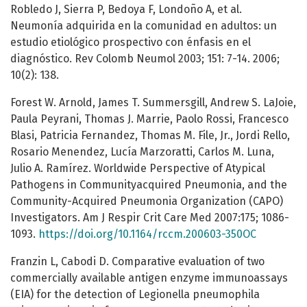
Robledo J, Sierra P, Bedoya F, Londoño A, et al.
Neumonía adquirida en la comunidad en adultos: un
estudio etiológico prospectivo con énfasis en el
diagnóstico. Rev Colomb Neumol 2003; 151: 7-14. 2006;
10(2): 138.
Forest W. Arnold, James T. Summersgill, Andrew S. LaJoie,
Paula Peyrani, Thomas J. Marrie, Paolo Rossi, Francesco
Blasi, Patricia Fernandez, Thomas M. File, Jr., Jordi Rello,
Rosario Menendez, Lucía Marzoratti, Carlos M. Luna,
Julio A. Ramírez. Worldwide Perspective of Atypical
Pathogens in Communityacquired Pneumonia, and the
Community-Acquired Pneumonia Organization (CAPO)
Investigators. Am J Respir Crit Care Med 2007:175; 1086-
1093.
https://doi.org/10.1164/rccm.200603-350OC
Franzin L, Cabodi D. Comparative evaluation of two
commercially available antigen enzyme immunoassays
(EIA) for the detection of Legionella pneumophila