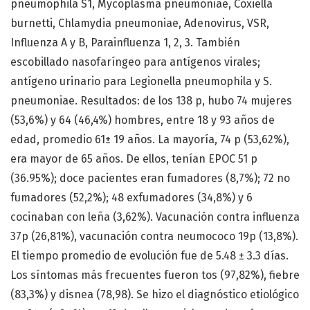
pneumophila S1, Mycoplasma pneumoniae, Coxiella
burnetti, Chlamydia pneumoniae, Adenovirus, VSR,
Influenza A y B, Parainfluenza 1, 2, 3. También
escobillado nasofaríngeo para antígenos virales;
antígeno urinario para Legionella pneumophila y S.
pneumoniae. Resultados: de los 138 p, hubo 74 mujeres
(53,6%) y 64 (46,4%) hombres, entre 18 y 93 años de
edad, promedio 61± 19 años. La mayoría, 74 p (53,62%),
era mayor de 65 años. De ellos, tenían EPOC 51 p
(36.95%); doce pacientes eran fumadores (8,7%); 72 no
fumadores (52,2%); 48 exfumadores (34,8%) y 6
cocinaban con leña (3,62%). Vacunación contra influenza
37p (26,81%), vacunación contra neumococo 19p (13,8%).
El tiempo promedio de evolución fue de 5.48 ± 3.3 días.
Los síntomas más frecuentes fueron tos (97,82%), fiebre
(83,3%) y disnea (78,98). Se hizo el diagnóstico etiológico