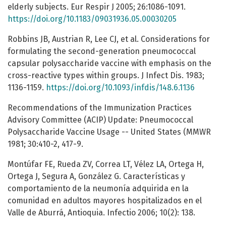
elderly subjects. Eur Respir J 2005; 26:1086-1091.
https://doi.org/10.1183/09031936.05.00030205
Robbins JB, Austrian R, Lee CJ, et al. Considerations for
formulating the second-generation pneumococcal
capsular polysaccharide vaccine with emphasis on the
cross-reactive types within groups. J Infect Dis. 1983;
1136-1159.
https://doi.org/10.1093/infdis/148.6.1136
Recommendations of the Immunization Practices
Advisory Committee (ACIP) Update: Pneumococcal
Polysaccharide Vaccine Usage -- United States (MMWR
1981; 30:410-2, 417-9.
Montúfar FE, Rueda ZV, Correa LT, Vélez LA, Ortega H,
Ortega J, Segura A, González G. Características y
comportamiento de la neumonía adquirida en la
comunidad en adultos mayores hospitalizados en el
Valle de Aburrá, Antioquia. Infectio 2006; 10(2): 138.