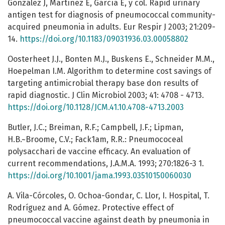
González J, Martínez E, García E, y col. Rapid urinary
antigen test for diagnosis of pneumococcal community-
acquired pneumonia in adults. Eur Respir J 2003; 21:209-
14.
https://doi.org/10.1183/09031936.03.00058802
Oosterheet J.J., Bonten M.J., Buskens E., Schneider M.M.,
Hoepelman I.M. Algorithm to determine cost savings of
targeting antimicrobial therapy base don results of
rapid diagnostic. J Clin Microbiol 2003; 41: 4708 - 4713.
https://doi.org/10.1128/JCM.41.10.4708-4713.2003
Butler, J.C.; Breiman, R.F.; Campbell, J.F.; Lipman,
H.B.~Broome, C.V.; Fack1am, R.R.: Pneumococeal
polysacchari de vaccine efficacy. An evaluation of
current recommendations, J.A.M.A. 1993; 270:1826-3 1.
https://doi.org/10.1001/jama.1993.03510150060030
A. Vila-Córcoles, O. Ochoa-Gondar, C. Llor, I. Hospital, T.
Rodríguez and A. Gómez. Protective effect of
pneumococcal vaccine against death by pneumonia in