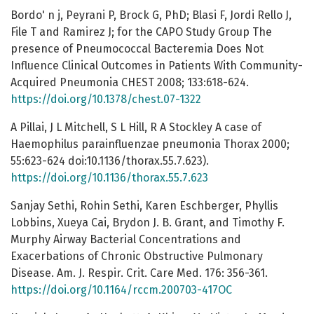
Bordo' n j, Peyrani P, Brock G, PhD; Blasi F, Jordi Rello J,
File T and Ramirez J; for the CAPO Study Group The
presence of Pneumococcal Bacteremia Does Not
Influence Clinical Outcomes in Patients With Community-
Acquired Pneumonia CHEST 2008; 133:618-624.
https://doi.org/10.1378/chest.07-1322
A Pillai, J L Mitchell, S L Hill, R A Stockley A case of
Haemophilus parainfluenzae pneumonia Thorax 2000;
55:623-624 doi:10.1136/thorax.55.7.623).
https://doi.org/10.1136/thorax.55.7.623
Sanjay Sethi, Rohin Sethi, Karen Eschberger, Phyllis
Lobbins, Xueya Cai, Brydon J. B. Grant, and Timothy F.
Murphy Airway Bacterial Concentrations and
Exacerbations of Chronic Obstructive Pulmonary
Disease. Am. J. Respir. Crit. Care Med. 176: 356-361.
https://doi.org/10.1164/rccm.200703-417OC