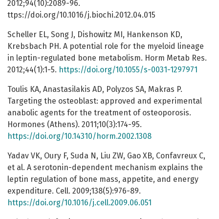
2012;94(10):2089-96.
ttps://doi.org/10.1016/j.biochi.2012.04.015
Scheller EL, Song J, Dishowitz MI, Hankenson KD,
Krebsbach PH. A potential role for the myeloid lineage
in leptin-regulated bone metabolism. Horm Metab Res.
2012;44(1):1-5.
https://doi.org/10.1055/s-0031-1297971
Toulis KA, Anastasilakis AD, Polyzos SA, Makras P.
Targeting the osteoblast: approved and experimental
anabolic agents for the treatment of osteoporosis.
Hormones (Athens). 2011;10(3):174-95.
https://doi.org/10.14310/horm.2002.1308
Yadav VK, Oury F, Suda N, Liu ZW, Gao XB, Confavreux C,
et al. A serotonin-dependent mechanism explains the
leptin regulation of bone mass, appetite, and energy
expenditure. Cell. 2009;138(5):976-89.
https://doi.org/10.1016/j.cell.2009.06.051