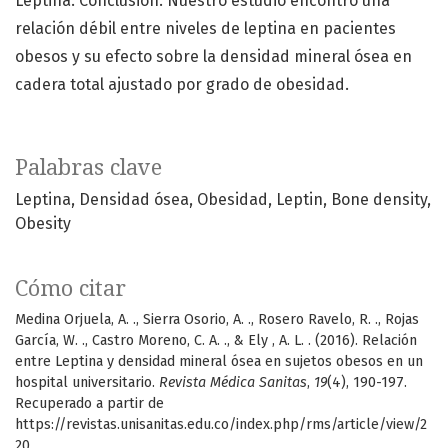
Leptina. Conclusión: Nuestro estudio encontró una
relación débil entre niveles de leptina en pacientes
obesos y su efecto sobre la densidad mineral ósea en
cadera total ajustado por grado de obesidad.
Palabras clave
Leptina
Densidad ósea
Obesidad
Leptin
Bone density
Obesity
Cómo citar
Medina Orjuela, A. ., Sierra Osorio, A. ., Rosero Ravelo, R. ., Rojas
García, W. ., Castro Moreno, C. A. ., & Ely , A. L. . (2016). Relación
entre Leptina y densidad mineral ósea en sujetos obesos en un
hospital universitario.
Revista Médica Sanitas
,
19
(4), 190-197.
Recuperado a partir de
https://revistas.unisanitas.edu.co/index.php/rms/article/view/2
20