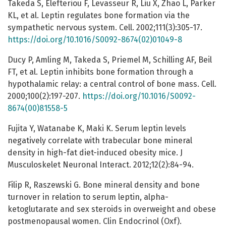
Takeda S, Elefteriou F, Levasseur R, Liu X, Zhao L, Parker
KL, et al. Leptin regulates bone formation via the
sympathetic nervous system. Cell. 2002;111(3):305-17.
https://doi.org/10.1016/S0092-8674(02)01049-8
Ducy P, Amling M, Takeda S, Priemel M, Schilling AF, Beil
FT, et al. Leptin inhibits bone formation through a
hypothalamic relay: a central control of bone mass. Cell.
2000;100(2):197-207.
https://doi.org/10.1016/S0092-
8674(00)81558-5
Fujita Y, Watanabe K, Maki K. Serum leptin levels
negatively correlate with trabecular bone mineral
density in high-fat diet-induced obesity mice. J
Musculoskelet Neuronal Interact. 2012;12(2):84-94.
Filip R, Raszewski G. Bone mineral density and bone
turnover in relation to serum leptin, alpha-
ketoglutarate and sex steroids in overweight and obese
postmenopausal women. Clin Endocrinol (Oxf).