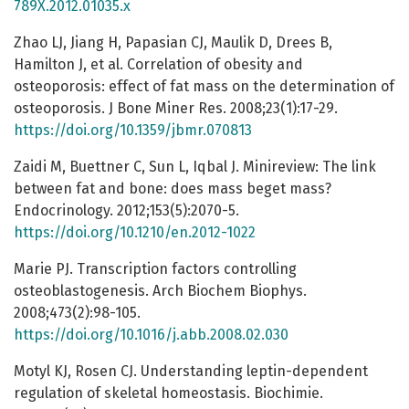
789X.2012.01035.x
Zhao LJ, Jiang H, Papasian CJ, Maulik D, Drees B,
Hamilton J, et al. Correlation of obesity and
osteoporosis: effect of fat mass on the determination of
osteoporosis. J Bone Miner Res. 2008;23(1):17-29.
https://doi.org/10.1359/jbmr.070813
Zaidi M, Buettner C, Sun L, Iqbal J. Minireview: The link
between fat and bone: does mass beget mass?
Endocrinology. 2012;153(5):2070-5.
https://doi.org/10.1210/en.2012-1022
Marie PJ. Transcription factors controlling
osteoblastogenesis. Arch Biochem Biophys.
2008;473(2):98-105.
https://doi.org/10.1016/j.abb.2008.02.030
Motyl KJ, Rosen CJ. Understanding leptin-dependent
regulation of skeletal homeostasis. Biochimie.