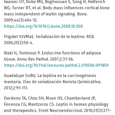
Iwaniec UT, Dube MG, Boghossian S, Song H, Helferich
WG, Turner RT, et al. Body mass influences cortical bone
mass independent of leptin signaling. Bone.
2009;44(3):404-12.
https://doi.org/10.1016/j.bone.2008.10.058
Frigolet VzVMaE. Señalización de la leptina. REB.
2006;25(2):50-4.
Waki H, Tontonoz P. Endocrine functions of adipose
tissue. Annu Rev Pathol. 2007;2:31-56.
https://doi.org/10.1146/annurev.pathol.2.010506.091859
Guadalupe SnBtJ. La leptina en la carcinogénesis
mamaria. Vías de señalización Revista QuímicaViva.
2012;2:91-111.
Dardeno TA, Chou SH, Moon HS, Chamberland JP,
Fiorenza CG, Mantzoros CS. Leptin in human physiology
and therapeutics. Front Neuroendocrinol. 2010;31(3):377-