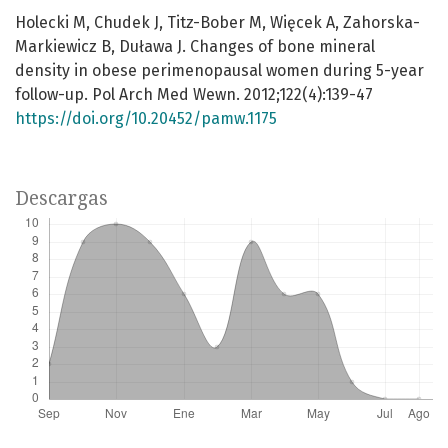
Holecki M, Chudek J, Titz-Bober M, Więcek A, Zahorska-
Markiewicz B, Duława J. Changes of bone mineral
density in obese perimenopausal women during 5-year
follow-up. Pol Arch Med Wewn. 2012;122(4):139-47
https://doi.org/10.20452/pamw.1175
Descargas