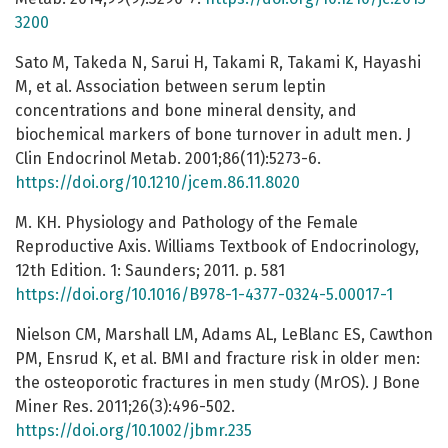
3200
Sato M, Takeda N, Sarui H, Takami R, Takami K, Hayashi
M, et al. Association between serum leptin
concentrations and bone mineral density, and
biochemical markers of bone turnover in adult men. J
Clin Endocrinol Metab. 2001;86(11):5273-6.
https://doi.org/10.1210/jcem.86.11.8020
M. KH. Physiology and Pathology of the Female
Reproductive Axis. Williams Textbook of Endocrinology,
12th Edition. 1: Saunders; 2011. p. 581
https://doi.org/10.1016/B978-1-4377-0324-5.00017-1
Nielson CM, Marshall LM, Adams AL, LeBlanc ES, Cawthon
PM, Ensrud K, et al. BMI and fracture risk in older men:
the osteoporotic fractures in men study (MrOS). J Bone
Miner Res. 2011;26(3):496-502.
https://doi.org/10.1002/jbmr.235