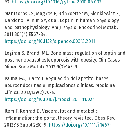
93.
https://doi.org/10.1016/j.yfrne.2010.06.002
Mantzoros CS, Magkos F, Brinkoetter M, Sienkiewicz E,
Dardeno TA, Kim SY, et al. Leptin in human physiology
and pathophysiology. Am J Physiol Endocrinol Metab.
2011;301(4):E567-84.
https://doi.org/10.1152/ajpendo.00315.2011
Legiran S, Brandi ML. Bone mass regulation of leptin and
postmenopausal osteoporosis with obesity. Clin Cases
Miner Bone Metab. 2012;9(3):145-9.
Palma J-A, Iriarte J. Regulación del apetito: bases
neuroendocrinas e implicaciones clínicas. Medicina
Clínica. 2012;139(2):70-5.
https://doi.org/10.1016/j.medcli.2011.11.024
Item F, Konrad D. Visceral fat and metabolic
inflammation: the portal theory revisited. Obes Rev.
2012;13 Suppl 2:30-9.
https://doi.org/10.1111/j.1467-