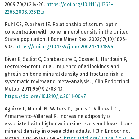
2009;70(2):214-20.
https://doi.org/10.1111/j.1365-
2265.2008.03313.x
Ruhl CE, Everhart JE. Relationship of serum leptin
concentration with bone mineral density in the United
States population. J Bone Miner Res. 2002;17(10):1896-
903.
https://doi.org/10.1359/jbmr.2002.17.10.1896
Biver E, Salliot C, Combescure C, Gossec L, Hardouin P,
Legroux-Gerot I, et al. Influence of adipokines and
ghrelin on bone mineral density and fracture risk: a
systematic review and meta-analysis. J Clin Endocrinol
Metab. 2011;96(9):2703-13.
https://doi.org/10.1210/jc.2011-0047
Aguirre L, Napoli N, Waters D, Qualls C, Villareal DT,
Armamento-Villareal R. Increasing adiposity is
associated with higher adipokine levels and lower bone
mineral density in obese older adults. J Clin Endocrinol
Metab. 2014;99(9):3290-7.
https://doi.org/10.1210/jc.2013-