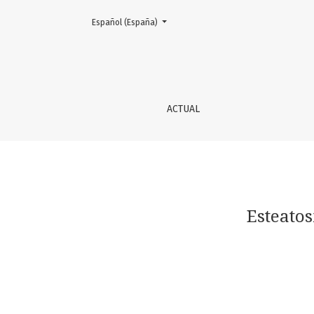
Cambiar el idioma. El actual es:
Español (España)
Esteatosis hepática multifocal
ACTUAL
Esteatos