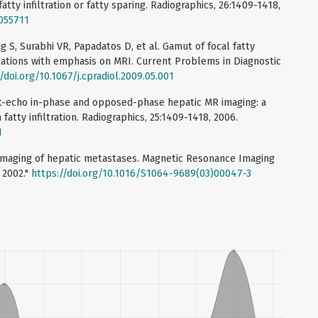
atty infiltration or fatty sparing. Radiographics, 26:1409-1418,
5055711
S, Surabhi VR, Papadatos D, et al. Gamut of focal fatty
stations with emphasis on MRI. Current Problems in Diagnostic
/doi.org/10.1067/j.cpradiol.2009.05.001
t-echo in-phase and opposed-phase hepatic MR imaging: a
fatty infiltration. Radiographics, 25:1409-1418, 2006.
1
imaging of hepatic metastases. Magnetic Resonance Imaging
, 2002."
https://doi.org/10.1016/S1064-9689(03)00047-3