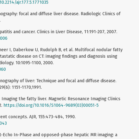
10.2214/ajr.177.5.1771035
aphy: focal and diffuse liver disease. Radiologic Clinics of
.
titis and cancer. Clinics in Liver Disease, 11:191-207, 2007.
.006
cheer I, Daberkow U, Rudolph B, et al. Multifocal nodular fatty
etastatic disease on CT: imaging findings and diagnosis using
iology. 10:1095-1100, 2000.
360
onography of liver: Technique and focal and diffuse disease.
29(6): 1151-1170,1991.
 Imaging the fatty liver. Magnetic Resonance Imaging Clinics
2.
https://doi.org/10.1016/S1064-9689(03)00051-5
rrent concepts. AJR, 155:473-484, 1990.
7343
t-Echo In-Phase and opposed-phase hepatic MR imaging: a