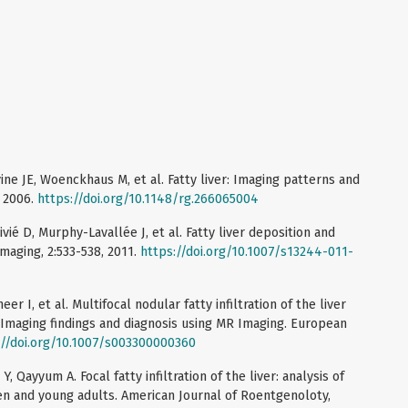
ne JE, Woenckhaus M, et al. Fatty liver: Imaging patterns and
, 2006.
https://doi.org/10.1148/rg.266065004
ivié D, Murphy-Lavallée J, et al. Fatty liver deposition and
Imaging, 2:533-538, 2011.
https://doi.org/10.1007/s13244-011-
eer I, et al. Multifocal nodular fatty infiltration of the liver
 Imaging findings and diagnosis using MR Imaging. European
://doi.org/10.1007/s003300000360
, Qayyum A. Focal fatty infiltration of the liver: analysis of
ren and young adults. American Journal of Roentgenoloty,