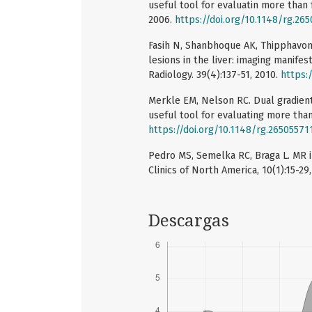
useful tool for evaluatin more than f
2006.
https://doi.org/10.1148/rg.26
Fasih N, Shanbhoque AK, Thipphavong 
lesions in the liver: imaging manife
Radiology. 39(4):137-51, 2010.
https:/
Merkle EM, Nelson RC. Dual gradien
useful tool for evaluating more than 
https://doi.org/10.1148/rg.26505571
Pedro MS, Semelka RC, Braga L. MR 
Clinics of North America, 10(1):15-29
Descargas