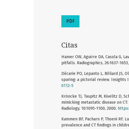
PDF
Citas
Hamer OW, Aguirre DA, Casola G, Lavi
pitfalls. Radiographics, 26:1637-1653
Décarie PO, Lepanto L, Billiard JS, Ol
sparing: a pictorial review. Insights 
0112-5
Kröncke TJ, Taupitz M, Kivelitz D, Sch
mimicking metastatic disease on CT:
Radiology, 10:1095-1100, 2000.
https
Kammen BF, Pacharn P, Thoeni RF, Lu Y
prevalence and CT findings in child