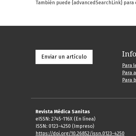
También puede {advancedSearchLink} para es
Inf
Enviar un artículo
Para l
Para 
Para b
Revista Médica Sanitas
eISSN: 2745-116X (En línea)
ISSN: 0123-4250 (Impreso)
https://doi.org/10.26852/issn.
0123-4250