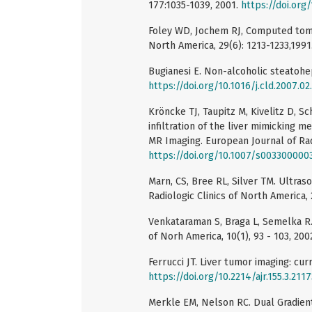
177:1035-1039, 2001.
https://doi.org/
Foley WD, Jochem RJ, Computed tomogr
North America, 29(6): 1213-1233,1991
Bugianesi E. Non-alcoholic steatohepa
https://doi.org/10.1016/j.cld.2007.02
Kröncke TJ, Taupitz M, Kivelitz D, S
infiltration of the liver mimicking m
MR Imaging. European Journal of Rad
https://doi.org/10.1007/s003300000
Marn, CS, Bree RL, Silver TM. Ultras
Radiologic Clinics of North America, 
Venkataraman S, Braga L, Semelka R.
of Norh America, 10(1), 93 - 103, 200
Ferrucci JT. Liver tumor imaging: cu
https://doi.org/10.2214/ajr.155.3.211
Merkle EM, Nelson RC. Dual Gradien