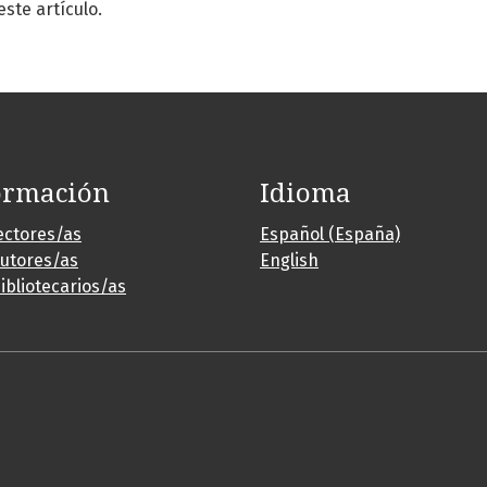
te artículo.
ormación
Idioma
ectores/as
Español (España)
autores/as
English
ibliotecarios/as