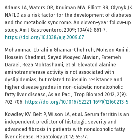
Adams LA, Waters OR, Knuiman MW, Elliott RR, Olynyk JK.
NAFLD as a risk factor for the development of diabetes
and the metabolic syndrome: An eleven-year follow-up
study. Am J Gastroenterol 2009; 104(4): 861-7.
https://doi.org/10.1038/ajg.2009.67
Mohammad Ebrahim Ghamar-Chehreh, Mohsen Amini,
Hossein Khedmat, Seyed Moayed Alavian, Fatemeh
Daraei, Reza Mohtashami, et al. Elevated alanine
aminotransferase activity is not associated with
dyslipidemias, but related to insulin resistance and
higher disease grades in non-diabetic nonalcoholic
fatty liver disease, Asian Pac J Trop Biomed 2012; 2(9):
702-706.
https://doi.org/10.1016/S2221-1691(12)60213-5
Kowdley KV, Belt P, Wilson LA, et al. Serum ferritin is an
independent predictor of histologic severity and
advanced fibrosis in patients with nonalcoholic fatty
liver disease. Hepatology 2012; 55:77.