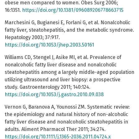
obese men compared to women. Obes Surg 2006;
16:1351.
https://doi.org/10.1381/096089206778663715
Marchesini G, Bugianesi E, Forlani G, et al. Nonalcoholic
fatty liver, steatohepatitis, and the metabolic syndrome.
Hepatology 2003; 37:917.
https://doi.org/10.1053/jhep.2003.50161
Williams CD, Stengel J, Asike MI, et al. Prevalence of
nonalcoholic fatty liver disease and nonalcoholic
steatohepatitis among a largely middle-aged population
utilizing ultrasound and liver biopsy: a prospective
study. Gastroenterology 2011; 140:124.
https://doi.org/10.1053/j.gastro.2010.09.038
Vernon G, Baranova A, Younossi ZM. Systematic review:
the epidemiology and natural history of non-alcoholic
fatty liver disease and nonalcoholic steatohepatitis in
adults. Aliment Pharmacol Ther 2011; 34:274.
https://doi.org/10.1111/j.1365-2036.2011.04724.x