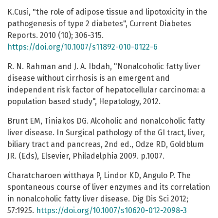
K.Cusi, "the role of adipose tissue and lipotoxicity in the
pathogenesis of type 2 diabetes", Current Diabetes
Reports. 2010 (10); 306-315.
https://doi.org/10.1007/s11892-010-0122-6
R. N. Rahman and J. A. Ibdah, "Nonalcoholic fatty liver
disease without cirrhosis is an emergent and
independent risk factor of hepatocellular carcinoma: a
population based study", Hepatology, 2012.
Brunt EM, Tiniakos DG. Alcoholic and nonalcoholic fatty
liver disease. In Surgical pathology of the GI tract, liver,
biliary tract and pancreas, 2nd ed., Odze RD, Goldblum
JR. (Eds), Elsevier, Philadelphia 2009. p.1007.
Charatcharoen witthaya P, Lindor KD, Angulo P. The
spontaneous course of liver enzymes and its correlation
in nonalcoholic fatty liver disease. Dig Dis Sci 2012;
57:1925.
https://doi.org/10.1007/s10620-012-2098-3