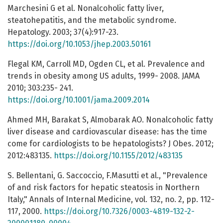
Marchesini G et al. Nonalcoholic fatty liver,
steatohepatitis, and the metabolic syndrome.
Hepatology. 2003; 37(4):917-23.
https://doi.org/10.1053/jhep.2003.50161
Flegal KM, Carroll MD, Ogden CL, et al. Prevalence and
trends in obesity among US adults, 1999- 2008. JAMA
2010; 303:235- 241.
https://doi.org/10.1001/jama.2009.2014
Ahmed MH, Barakat S, Almobarak AO. Nonalcoholic fatty
liver disease and cardiovascular disease: has the time
come for cardiologists to be hepatologists? J Obes. 2012;
2012:483135.
https://doi.org/10.1155/2012/483135
S. Bellentani, G. Saccoccio, F.Masutti et al., "Prevalence
of and risk factors for hepatic steatosis in Northern
Italy," Annals of Internal Medicine, vol. 132, no. 2, pp. 112-
117, 2000.
https://doi.org/10.7326/0003-4819-132-2-