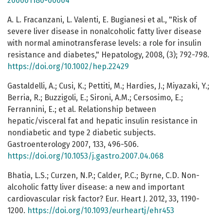
200001180-00004
A. L. Fracanzani, L. Valenti, E. Bugianesi et al., "Risk of
severe liver disease in nonalcoholic fatty liver disease
with normal aminotransferase levels: a role for insulin
resistance and diabetes," Hepatology, 2008, (3); 792-798.
https://doi.org/10.1002/hep.22429
Gastaldelli, A.; Cusi, K.; Pettiti, M.; Hardies, J.; Miyazaki, Y.;
Berria, R.; Buzzigoli, E.; Sironi, A.M.; Cersosimo, E.;
Ferrannini, E.; et al. Relationship between
hepatic/visceral fat and hepatic insulin resistance in
nondiabetic and type 2 diabetic subjects.
Gastroenterology 2007, 133, 496-506.
https://doi.org/10.1053/j.gastro.2007.04.068
Bhatia, L.S.; Curzen, N.P.; Calder, P.C.; Byrne, C.D. Non-
alcoholic fatty liver disease: a new and important
cardiovascular risk factor? Eur. Heart J. 2012, 33, 1190-
1200.
https://doi.org/10.1093/eurheartj/ehr453