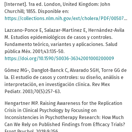
[Internet]. 1ra ed. London, United Kingdom: John
Churchill; 1855. Disponible en:
https://collections.nlm.nih.gov/ext/cholera/PDF/0050707.pdf
Lazcano-Ponce E, Salazar-Martínez E, Hernández-Avila
M. Estudios epidemiológicos de casos y controles.
Fundamento teórico, variantes y aplicaciones. Salud
pública Méx. 2001;43:135-50.
https://doi.org/10.1590/S0036-36342001000200009
Gómez MG-, Danglot-Banck C, Alvarado SGH, Torre GG de
la. El estudio de casos y controles: su diseño, análisis e
interpretación, en investigación clínica. Rev Mex
Pediatr. 2003;70(5):257-63.
Hengartner MP. Raising Awareness for the Replication
Crisis in Clinical Psychology by Focusing on
Inconsistencies in Psychotherapy Research: How Much
Can We Rely on Published Findings from Efficacy Trials?
Front Psychol. 2018;9:256.