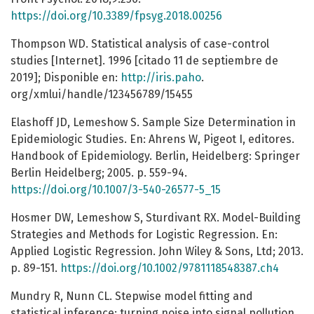
https://doi.org/10.3389/fpsyg.2018.00256
Thompson WD. Statistical analysis of case-control
studies [Internet]. 1996 [citado 11 de septiembre de
2019]; Disponible en:
http://iris.paho
.
org/xmlui/handle/123456789/15455
Elashoff JD, Lemeshow S. Sample Size Determination in
Epidemiologic Studies. En: Ahrens W, Pigeot I, editores.
Handbook of Epidemiology. Berlin, Heidelberg: Springer
Berlin Heidelberg; 2005. p. 559-94.
https://doi.org/10.1007/3-540-26577-5_15
Hosmer DW, Lemeshow S, Sturdivant RX. Model-Building
Strategies and Methods for Logistic Regression. En:
Applied Logistic Regression. John Wiley & Sons, Ltd; 2013.
p. 89-151.
https://doi.org/10.1002/9781118548387.ch4
Mundry R, Nunn CL. Stepwise model fitting and
statistical inference: turning noise into signal pollution.