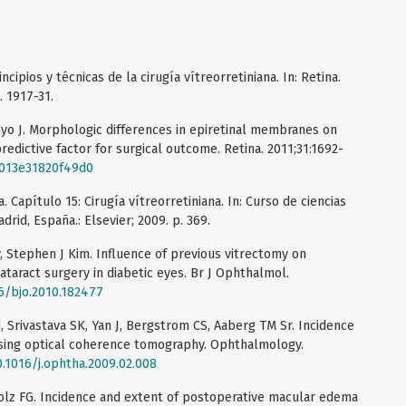
ncipios y técnicas de la cirugía vítreorretiniana. In: Retina.
. 1917-31.
oyo J. Morphologic differences in epiretinal membranes on
edictive factor for surgical outcome. Retina. 2011;31:1692-
0b013e31820f49d0
Capítulo 15: Cirugía vítreorretiniana. In: Curso de ciencias
adrid, España.: Elsevier; 2009. p. 369.
, Stephen J Kim. Influence of previous vitrectomy on
taract surgery in diabetic eyes. Br J Ophthalmol.
36/bjo.2010.182477
, Srivastava SK, Yan J, Bergstrom CS, Aaberg TM Sr. Incidence
sing optical coherence tomography. Ophthalmology.
0.1016/j.ophtha.2009.02.008
olz FG. Incidence and extent of postoperative macular edema