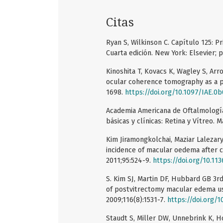
Citas
Ryan S, Wilkinson C. Capítulo 125: Pri
Cuarta edición. New York: Elsevier; p
Kinoshita T, Kovacs K, Wagley S, Arr
ocular coherence tomography as a pr
1698.
https://doi.org/10.1097/IAE.
Academia Americana de Oftalmología. 
básicas y clínicas: Retina y Vítreo. M
Kim Jiramongkolchai, Maziar Lalezary
incidence of macular oedema after ca
2011;95:524-9.
https://doi.org/10.11
S. Kim SJ, Martin DF, Hubbard GB 3rd
of postvitrectomy macular edema u
2009;116(8):1531-7.
https://doi.org/1
Staudt S, Miller DW, Unnebrink K, H