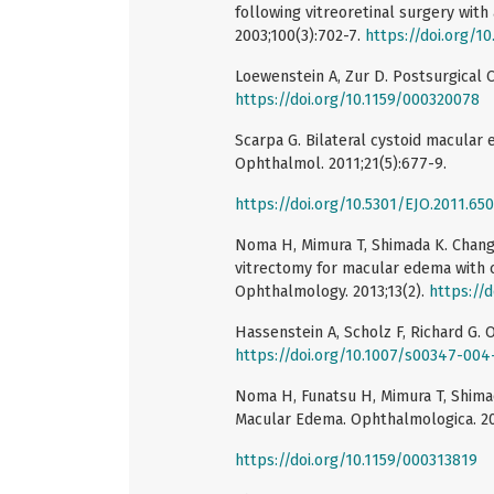
following vitreoretinal surgery wit
2003;100(3):702-7.
https://doi.org/1
Loewenstein A, Zur D. Postsurgical 
https://doi.org/10.1159/000320078
Scarpa G. Bilateral cystoid macular 
Ophthalmol. 2011;21(5):677-9.
https://doi.org/10.5301/EJO.2011.65
Noma H, Mimura T, Shimada K. Chang
vitrectomy for macular edema with ce
Ophthalmology. 2013;13(2).
https://d
Hassenstein A, Scholz F, Richard G. O
https://doi.org/10.1007/s00347-004
Noma H, Funatsu H, Mimura T, Shimad
Macular Edema. Ophthalmologica. 20
https://doi.org/10.1159/000313819