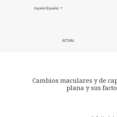
Cambiar el idioma. El actual es:
Español (España)
Cambios maculares y de capa de fibras nervio
ACTUAL
Cambios maculares y de capa
plana y sus fact