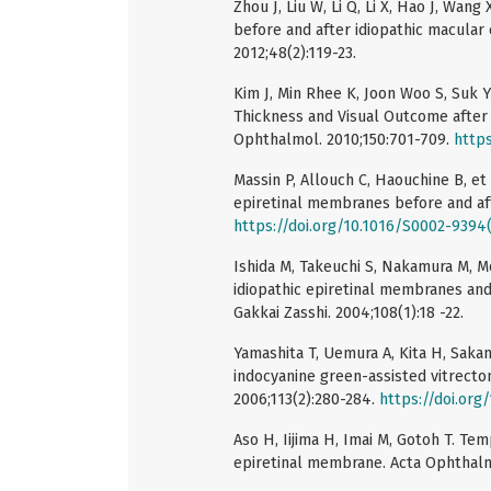
Zhou J, Liu W, Li Q, Li X, Hao J, Wan
before and after idiopathic macular
2012;48(2):119-23.
Kim J, Min Rhee K, Joon Woo S, Suk
Thickness and Visual Outcome after 
Ophthalmol. 2010;150:701-709.
https
Massin P, Allouch C, Haouchine B, et
epiretinal membranes before and aft
https://doi.org/10.1016/S0002-9394
Ishida M, Takeuchi S, Nakamura M, M
idiopathic epiretinal membranes and
Gakkai Zasshi. 2004;108(1):18 -22.
Yamashita T, Uemura A, Kita H, Sakamo
indocyanine green-assisted vitrecto
2006;113(2):280-284.
https://doi.org
Aso H, Iijima H, Imai M, Gotoh T. Te
epiretinal membrane. Acta Ophthalm