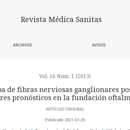
sas ganglionares posterior a la vitrectomía pars plana y su
Revista Médica Sanitas
ARCHIVOS
AVISOS
Vol. 16 Núm. 1 (2013)
 de fibras nerviosas ganglionares pos
ores pronósticos en la fundación oftal
ARTÍCULO ORIGINAL
Publicado 2021-01-20