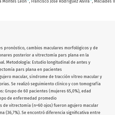
+
+
ca Montes León
Francisco José Rodríguez Alvira
Milciades I
res pronóstico, cambios maculares morfológicos y de
onares posterior a vitrectomía pars plana en la
l. Metodología: Estudio longitudinal de antes y
rectomía pars plana en pacientes
ujero macular, síndrome de tracción vítreo macular y
rias. Se realizó seguimiento clínico y con tomografía
os: Grupo de 60 pacientes (mujeres 65,0%), edad
iempo de enfermedad promedio
s de vitrectomía (n=60 ojos) fueron agujero macular
a (36,7%). Se encontró diferencia significativa entre