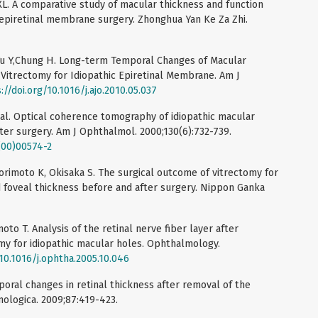
g XL. A comparative study of macular thickness and function
 epiretinal membrane surgery. Zhonghua Yan Ke Za Zhi.
 Yu Y,Chung H. Long-term Temporal Changes of Macular
Vitrectomy for Idiopathic Epiretinal Membrane. Am J
://doi.org/10.1016/j.ajo.2010.05.037
 al. Optical coherence tomography of idiopathic macular
er surgery. Am J Ophthalmol. 2000;130(6):732-739.
(00)00574-2
orimoto K, Okisaka S. The surgical outcome of vitrectomy for
 foveal thickness before and after surgery. Nippon Ganka
to T. Analysis of the retinal nerve fiber layer after
my for idiopathic macular holes. Ophthalmology.
/10.1016/j.ophtha.2005.10.046
mporal changes in retinal thickness after removal of the
ologica. 2009;87:419-423.