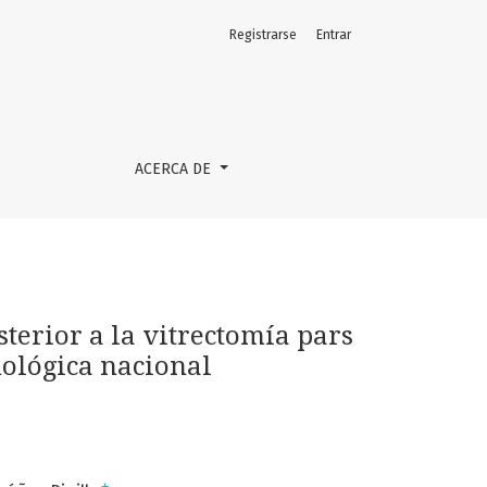
Registrarse
Entrar
s factores pronósticos en la fundación oftalmológica naciona
ACERCA DE
terior a la vitrectomía pars
mológica nacional