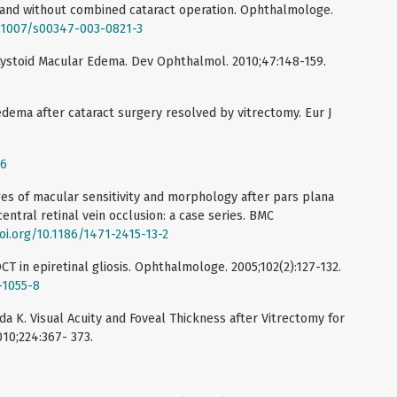
h and without combined cataract operation. Ophthalmologe.
0.1007/s00347-003-0821-3
Cystoid Macular Edema. Dev Ophthalmol. 2010;47:148-159.
edema after cataract surgery resolved by vitrectomy. Eur J
06
es of macular sensitivity and morphology after pars plana
ntral retinal vein occlusion: a case series. BMC
oi.org/10.1186/1471-2415-13-2
CT in epiretinal gliosis. Ophthalmologe. 2005;102(2):127-132.
-1055-8
a K. Visual Acuity and Foveal Thickness after Vitrectomy for
10;224:367- 373.