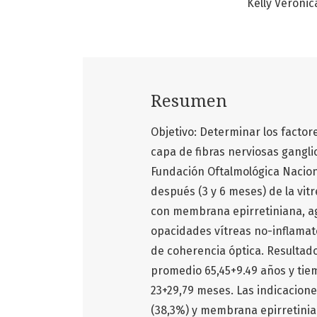
Kelly Veróni
Resumen
Objetivo: Determinar los facto
capa de fibras nerviosas gangli
Fundación Oftalmológica Naciona
después (3 y 6 meses) de la vit
con membrana epirretiniana, ag
opacidades vítreas no-inflamato
de coherencia óptica. Resultad
promedio 65,45+9.49 años y t
23+29,79 meses. Las indicacione
(38,3%) y membrana epirretinian