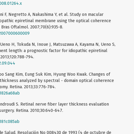
2008.01264.x
rini F, Negretto A, Nakashima Y, et al. Study on macular
iopathic epiretinal membrane using the optical coherence
 Bras Oftalmol. 2007;70(6):935-8.
92007000600009
, Ueno H, Tokuda N, Inoue J, Matsuzawa A, Kayama N, Ueno S,
t length: a prognostic factor for idiopathic epiretinal
2013;120:788-794.
2.09.044
oo Sang Kim, Eung Suk Kim, Hyung Woo Kwak. Changes of
r thickness analyzed by spectral - domain optical coherence
omy. Retina. 2013;33:776-784.
31826a68ab
 Androudi S. Retinal nerve fiber layer thickness evaluation
surgery. Retina. 2010;30:640-647.
3181c085ab
 de Salud. Resolución No 008430 de 1993 (4 de octubre de