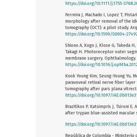
https://doi.org/10.1111/j.1755-3768.
Ferreira J, Machado I, Lopez T, Pista
morphology after removal of the id
tomography (OCT): a pilot study. Arq
https://doi.org/10.1590/S0004-274
Shiono A, Kogo J, Klose G, Takeda H
Takagi H. Photoreceptor outer segmen
membrane surgery. Ophthalmology. 
https://doi.org/10.1016/j.ophtha.201
Kook Young Kim, Seung-Young Yu, M
paravoveal retinal nerve fiber laye
tomography after pars plana vitrect
https://doi.org/10.1097/IAE.0b013e
Brazitikos P, Katsimpris J, Tsironi E,
after trypan blue-assisted macular 
https://doi.org/10.1097/IAE.0b013e
República de Colombia - Ministerio