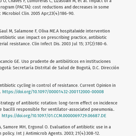
 O, Chaves F, Lumbreras C, Lizasoain M, et al. Impact of a
program (PACTA): cost reductions and decreases in some
 Microbiol Clin. 2005 Apr;23(4):186-90.
 Saul M, Salamone F, Oliva ME.A hospitalwide intervention
tibiotic use: impact on prescribing practice, antibiotic
ial resistance. Clin Infect Dis. 2003 Jul 15; 37(2):180-6.
ncancio GE. Uso prudente de antibióticos en instituciones
ogotá: Secretaría Distrital de Salud de Bogotá, D.C. Dirección
ntibiotic cycling in control of resistance. Current Opinion in
5.
https://doi.org/10.1097/00001432-200112000-00008
Strategy of antibiotic rotation: long-term effect on incidence
e bacilli responsible for ventilator-associated pneumonia..
.
https://doi.org/10.1097/01.CCM.0000069729.06687.DE
, Samore MH, Ergonul O. Evaluation of antibiotic use in a
n policy. Int J Antimicrob Agents. 2003; 21(4):308-12.