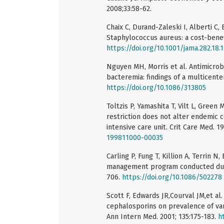
2008;33:58-62.
Chaix C, Durand-Zaleski I, Alberti C,
Staphylococcus aureus: a cost-benefi
https://doi.org/10.1001/jama.282.18.
Nguyen MH, Morris et al. Antimicrob
bacteremia: findings of a multicenter
https://doi.org/10.1086/313805
Toltzis P, Yamashita T, Vilt L, Green
restriction does not alter endemic c
intensive care unit. Crit Care Med. 1
199811000-00035
Carling P, Fung T, Killion A, Terrin N
management program conducted durin
706.
https://doi.org/10.1086/502278
Scott F, Edwards JR,Courval JM,et al
cephalosporins on prevalence of van
Ann Intern Med. 2001; 135:175-183.
h