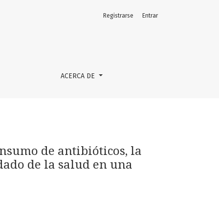
Registrarse
Entrar
iana y las tasas de infección asociada al cuidado de la salu
ACERCA DE
sumo de antibióticos, la
idado de la salud en una