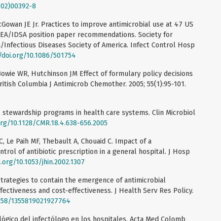
(02)00392-8
cGowan JE Jr. Practices to improve antimicrobial use at 47 US
SHEA/IDSA position paper recommendations. Society for
Infectious Diseases Society of America. Infect Control Hosp
/doi.org/10.1086/501754
Bowie WR, Hutchinson JM Effect of formulary policy decisions
British Columbia J Antimicrob Chemother. 2005; 55(1):95-101.
l stewardship programs in health care systems. Clin Microbiol
org/10.1128/CMR.18.4.638-656.2005
C, Le Paih MF, Thebault A, Chouaid C. Impact of a
trol of antibiotic prescription in a general hospital. J Hosp
i.org/10.1053/jhin.2002.1307
 Strategies to contain the emergence of antimicrobial
ffectiveness and cost-effectiveness. J Health Serv Res Policy.
1258/1355819021927764
ógico del infectólogo en los hospitales. Acta Med Colomb