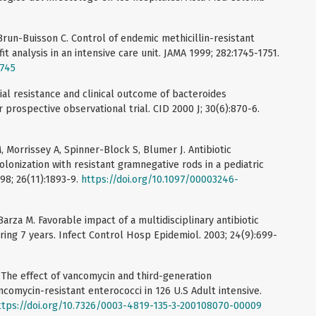
 Brun-Buisson C. Control of endemic methicillin-resistant
t analysis in an intensive care unit. JAMA 1999; 282:1745-1751.
1745
ial resistance and clinical outcome of bacteroides
 prospective observational trial. CID 2000 J; 30(6):870-6.
 M, Morrissey A, Spinner-Block S, Blumer J. Antibiotic
olonization with resistant gramnegative rods in a pediatric
998; 26(11):1893-9.
https://doi.org/10.1097/00003246-
, Barza M. Favorable impact of a multidisciplinary antibiotic
g 7 years. Infect Control Hosp Epidemiol. 2003; 24(9):699-
. The effect of vancomycin and third-generation
comycin-resistant enterococci in 126 U.S Adult intensive.
ttps://doi.org/10.7326/0003-4819-135-3-200108070-00009