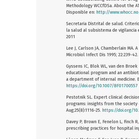
Methodology WCCfDSa. About the A
Disponible en:
http://www.whocc.no
Secretaria Distrital de salud. Criter
la salud al subsistema de vigilancia
2011
Lee J, Carlson JA, Chamberlain MA. 
Microbiol Infect Dis 1995; 22:239-42
Gyssens IC, Blok WL, van den Broek
educational program and an antibioti
a department of internal medicine. Eu
https://doi.org/10.1007/BF01700557
Pestotnik SL. Expert clinical decis
programs: insights from the society
Aug;25(8):1116-25.
https://doi.org/10
Davey P, Brown E, Fenelon L, Finch R,
prescribing practices for hospital 