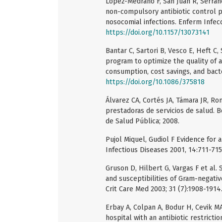
López-Medrano F, San Juan R, Serrano
non-compulsory antibiotic control 
nosocomial infections. Enferm Infecc
https://doi.org/10.1157/13073141
Bantar C, Sartori B, Vesco E, Heft C,
program to optimize the quality of an
consumption, cost savings, and bacter
https://doi.org/10.1086/375818
Álvarez CA, Cortés JA, Támara JR, Ro
prestadoras de servicios de salud. B
de Salud Pública; 2008.
Pujol Miquel, Gudiol F Evidence for a
Infectious Diseases 2001, 14:711-71
Gruson D, Hilbert G, Vargas F et al. 
and susceptibilities of Gram-negativ
Crit Care Med 2003; 31 (7):1908-1914
Erbay A, Colpan A, Bodur H, Cevik MA
hospital with an antibiotic restrictio