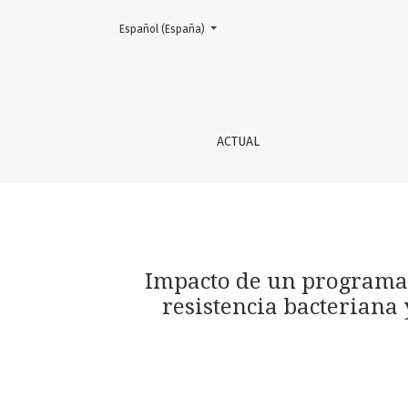
Cambiar el idioma. El actual es:
Español (España)
Impacto de un programa de uso de antimicrobi
ACTUAL
Impacto de un programa 
resistencia bacteriana 