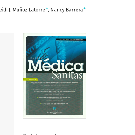
+
+
eidi J. Muñoz Latorre
Nancy Barrera