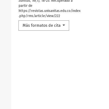
Sanitas
,
16
(1), 18-25. Recuperado a
partir de
https://revistas.unisanitas.edu.co/index
.php/rms/article/view/222
Más formatos de cita