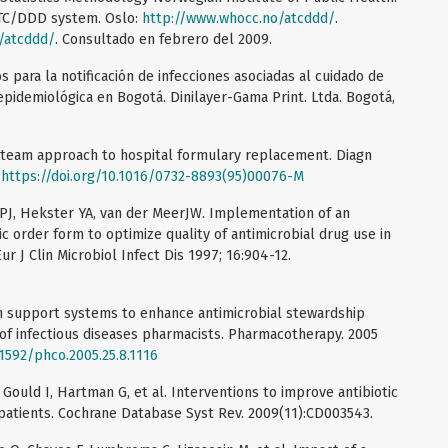
TC/DDD system. Oslo:
http://www.whocc.no/atcddd/
.
/atcddd/
. Consultado en febrero del 2009.
ios para la notificación de infecciones asociadas al cuidado de
 epidemiológica en Bogotá. Dinilayer-Gama Print. Ltda. Bogotá,
A team approach to hospital formulary replacement. Diagn
.
https://doi.org/10.1016/0732-8893(95)00076-M
 PJ, Hekster YA, van der MeerJW. Implementation of an
c order form to optimize quality of antimicrobial drug use in
r J Clin Microbiol Infect Dis 1997; 16:904-12.
ion support systems to enhance antimicrobial stewardship
 of infectious diseases pharmacists. Pharmacotherapy. 2005
.1592/phco.2005.25.8.1116
 Gould I, Hartman G, et al. Interventions to improve antibiotic
inpatients. Cochrane Database Syst Rev. 2009(11):CD003543.