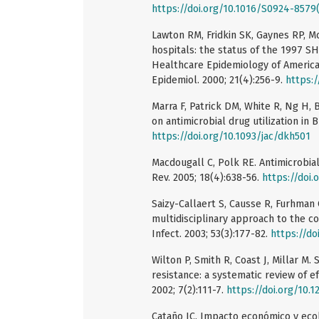
https://doi.org/10.1016/S0924-8579
Lawton RM, Fridkin SK, Gaynes RP, M
hospitals: the status of the 1997 
Healthcare Epidemiology of America/
Epidemiol. 2000; 21(4):256-9.
https:/
Marra F, Patrick DM, White R, Ng H, 
on antimicrobial drug utilization in 
https://doi.org/10.1093/jac/dkh501
Macdougall C, Polk RE. Antimicrobia
Rev. 2005; 18(4):638-56.
https://doi.
Saizy-Callaert S, Causse R, Furhman 
multidisciplinary approach to the con
Infect. 2003; 53(3):177-82.
https://do
Wilton P, Smith R, Coast J, Millar M.
resistance: a systematic review of e
2002; 7(2):111-7.
https://doi.org/10.
Cataño JC. Impacto económico y ecol