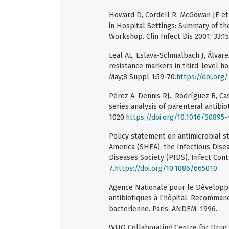
Howard D, Cordell R, McGowan JE et 
in Hospital Settings: Summary of t
Workshop. Clin Infect Dis 2001; 33:1
Leal AL, Eslava-Schmalbach J, Álvar
resistance markers in third-level ho
May;8 Suppl 1:59-70.
https://doi.or
Pérez A, Dennis RJ., Rodríguez B, Ca
series analysis of parenteral antibio
1020.
https://doi.org/10.1016/S0895
Policy statement on antimicrobial s
America (SHEA), the Infectious Disea
Diseases Society (PIDS). Infect Cont
7.
https://doi.org/10.1086/665010
Agence Nationale pour le Développ
antibiotiques à l'hôpital. Recomman
bacterienne. Paris: ANDEM, 1996.
WHO Collaborating Centre for Drug 