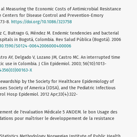
al Measuring the Economic Costs of Antimicrobial Resistance
he Centers for Disease Control and Prevention-Emory
573-8.
https://doi.org/10.1086/323758
ez C, Buitrago G, Méndez M. Endemic tendencies and bacterial
spitals in Bogotá, Colombia. Rev Salud Pública (Bogotá). 2006
g/10.1590/S0124-00642006000400006
stro AY, Delgado V, Lozano JM, Castro MC. An interrupted time
tic use in Colombia. J Clin Epidemiol. 2003; 56(10):1013-
-4356(03)00163-X
tewardship by the Society for Healthcare Epidemiology of
ses Society of America (IDSA), and the Pediatric Infectious
rol Hosp Epidemiol. 2012 Apr;33(4):322-
ement de l'evaluation Médicale 5 ANDEM. le bon Usage des
dations pour maîtriser le developpement de la resistance
Statistics Methodology Norwegian Institute of Public Health.